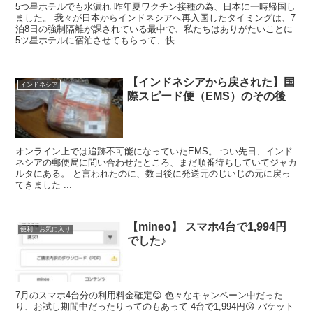
5つ星ホテルでも水漏れ 昨年夏ワクチン接種の為、日本に一時帰国し
ました。 我々が日本からインドネシアへ再入国したタイミングは、7
泊8日の強制隔離が課されている最中で、私たちはありがたいことに
5ツ星ホテルに宿泊させてもらって、快...
【インドネシアから戻された】国
インドネシア
際スピード便（EMS）のその後
オンライン上では追跡不可能になっていたEMS。 つい先日、インド
ネシアの郵便局に問い合わせたところ、まだ順番待ちしていてジャカ
ルタにある。 と言われたのに、数日後に発送元のじいじの元に戻っ
てきました ...
【mineo】 スマホ4台で1,994円
便利・お気に入り
でした♪
7月のスマホ4台分の利用料金確定😊 色々なキャンペーン中だった
り、お試し期間中だったりってのもあって 4台で1,994円😘 パケット