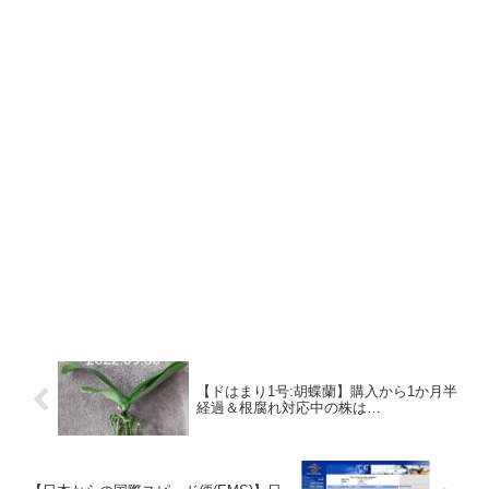
【ドはまり1号:胡蝶蘭】購入から1か月半
経過＆根腐れ対応中の株は…