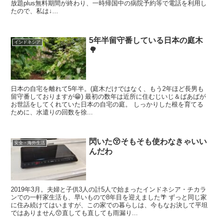
放題plus無料期間が終わり、一時帰国中の病院予約等で電話を利用し
たので、私は↓...
5年半留守番している日本の庭木
インドネシア
🌳
日本の自宅を離れて5年半。(庭木だけではなく、もう2年ほど長男も
留守番しておりますが😁) 最初の数年は近所に住むじいじ＆ばあばが
お世話をしてくれていた日本の自宅の庭。 しっかりした根を育てる
ために、水遣りの回数を徐...
閃いた😚そもそも使わなきゃいい
安全・海外生活
んだわ
2019年3月。夫婦と子供3人の計5人で始まったインドネシア・チカラ
ンでの一軒家生活も、早いもので8年目を迎えました🌴 ずっと同じ家
に住み続けてはいますが、この家での暮らしは、今もなお決して平坦
ではありません😙直しても直しても雨漏り...