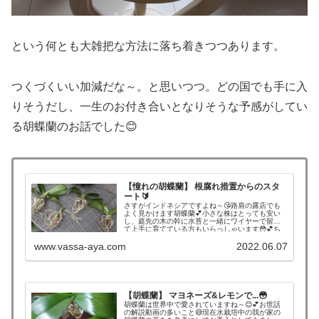
という何とも大雑把な方法に落ち着きつつあります。
つくづくいい加減だな～。と思いつつ。どの国でも手に入
りそうだし、一生のお付き合いとなりそうな予感がしてい
る胡蝶蘭のお話でした😊
【憧れの胡蝶蘭】 根腐れ措置からのスタ
ート🔰
さすがインドネシアですよね～😘路肩の露店でも
よく見かけます胡蝶蘭💕小さな株はとっても安い
し、庭先の木の幹に水苔と一緒にワイヤーで留め
て上手に育てている方もいらっしゃいます😳💕ち
ゃんと学習してから、買いに行こう！と思...
www.vassa-aya.com
2022.06.07
【胡蝶蘭】 マヨネーズ&レモンで...😳
胡蝶蘭は世界中で愛されていますね～😊💕お世話
の解説動画の多いこと😅現在水栽培中の我が家の