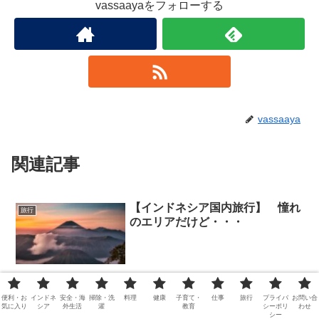
vassaayaをフォローする
vassaaya
関連記事
【インドネシア国内旅行】 憧れ
旅行
のエリアだけど・・・
トップの写真 美しくないですか...ジャワ島の東の端にある、超人気
の観光エリアで、ツアーも沢山あります。例えば『agoda』アプリの
便利・お
インドネ
安全・海
掃除・洗
料理
健康
子育て・
仕事
旅行
プライバ
お問い合
『アクティビティ』で『bromo』と入力して検索すると のようなツ
気に入り
シア
外生活
濯
教育
シーポリ
わせ
アー情報が沢...
シー