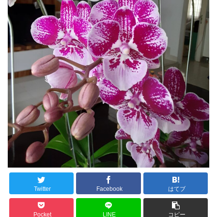
Twitter
Facebook
はてブ
Pocket
LINE
コピー