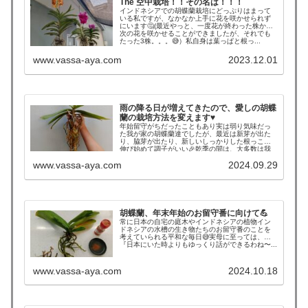
The 空中栽培！！その名は！！！
インドネシアでの胡蝶蘭栽培にどっぷりはまって
いる私ですが、なかなか上手に花を咲かせられず
にいます🤔(最近やっと、一度花が終わった株から
次の花を咲かせることができましたが、それでも
たった3株。。。😅）私自身は葉っぱと根っ...
www.vassa-aya.com
2023.12.01
雨の降る日が増えてきたので、愛しの胡蝶
蘭の栽培方法を変えます♥
年始留守がちだったこともあり実は弱り気味だっ
た我が家の胡蝶蘭達でしたが、最近は新芽が出た
り、脇芽が出たり、新しいしっかりした根っこが
伸び始めて調子がいい🎉乾季の間は、大多数は我
が家にお迎えした状態(ビニール...
www.vassa-aya.com
2024.09.29
胡蝶蘭、年末年始のお留守番に向けて💪
常に日本の自宅の庭木やインドネシアの植物イン
ドネシアの水槽の生き物たちのお留守番のことを
考えていられる平和な毎日😅実母に至っては、
『日本にいた時よりもゆっくり話ができるわね〜...
www.vassa-aya.com
2024.10.18