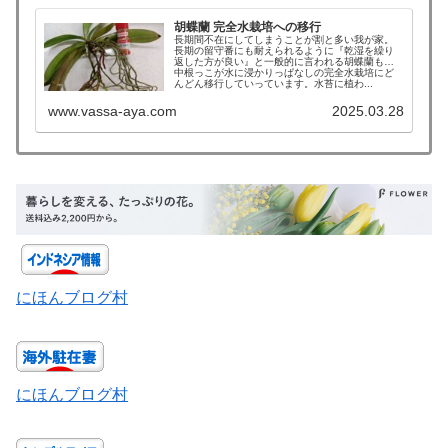
胡蝶蘭 完全水栽培への移行
長期間不在にしてしまうことが割と多い我が家。
長期の留守番にも耐えられるように『乾湿を繰り
返した方が良い』と一般的に言われる胡蝶蘭も年
中根っこが水に浸かりっぱなしの完全水栽培にど
んどん移行していっています。水苔に植わ...
www.vassa-aya.com
2025.03.28
にほんブログ村
にほんブログ村