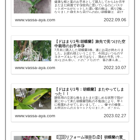
健康な根と葉のお手本として購入してから1か月半
まだまだ綺麗です😘室内に置いているのにバスケ
ットボールがヒットした濃い紫の株は、残り2輪と
なりました😅大きな花びらの白い胡蝶蘭は、花び
らの先が少...
www.vassa-aya.com
2022.09.06
【ドはまり1号:胡蝶蘭】旅先で見つけた空
中栽培のお手本😘
7月末に購入した胡蝶蘭3株。遂にお花が終わりま
した。お疲れ様ということで、今回はいつものマ
ヨネーズ＆レモン水ではなく、薄めた牛乳（牛乳:
水=1:2)も良い。とのことなので、葉の裏も表...
www.vassa-aya.com
2022.10.07
【ドはまり1号：胡蝶蘭】またやってしま
った！！
贈答用の立派な株をまたまだ楽しめる状態で我が
家にやって来た胡蝶蘭🥰私の不勉強により、早々
に根腐れさせてしまいまして。。。😭その修復の
お世話からのスタートとなりました。そこから
YouTubeで猛勉...
www.vassa-aya.com
2023.02.27
【🇮🇩リフォーム項目①,②】胡蝶蘭の置