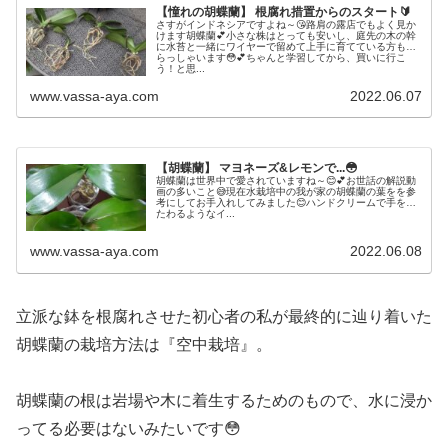
【憧れの胡蝶蘭】 根腐れ措置からのスタート🔰
さすがインドネシアですよね～😘路肩の露店でもよく見か
けます胡蝶蘭💕小さな株はとっても安いし、庭先の木の幹
に水苔と一緒にワイヤーで留めて上手に育てている方もい
らっしゃいます😳💕ちゃんと学習してから、買いに行こ
う！と思...
www.vassa-aya.com
2022.06.07
【胡蝶蘭】 マヨネーズ&レモンで...😳
胡蝶蘭は世界中で愛されていますね～😊💕お世話の解説動
画の多いこと😅現在水栽培中の我が家の胡蝶蘭の葉をを参
考にしてお手入れしてみました😊ハンドクリームで手をい
たわるようなイ...
www.vassa-aya.com
2022.06.08
立派な鉢を根腐れさせた初心者の私が最終的に辿り着いた
胡蝶蘭の栽培方法は『空中栽培』。
胡蝶蘭の根は岩場や木に着生するためのもので、水に浸か
ってる必要はないみたいです😳