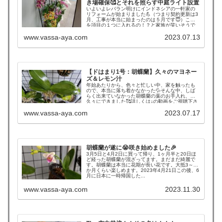
き場確保🥰とそれを照らす中庭ライト設置
いよいよレバラン明けにインドネシアの一軒家の
リフォームが始まりました💪（つまり契約更新は3
月、工事が本当に始まったのは５月です😇）これ
を項目の１つに入れるの！？と家族が笑いそうで
すが、それ位はまっています😚胡蝶蘭。...
www.vassa-aya.com
2023.07.13
【ドはまり1号：胡蝶蘭】久々のマヨネー
ズ＆レモン汁
年始あたりから、色々と忙しい中、家を触ったも
ので、本当に落ち着かなかった💦そんな中、しば
らく出来ていなかった胡蝶蘭の葉のお手入れ、
久々にできました🥰詳しくは↓の動画をご視聴下さ
い😊befor...
www.vassa-aya.com
2023.07.17
胡蝶蘭が遂に😭咲き始めました🎉
3月5日と4月2日に買って帰り、1ヶ月半と20日ほ
ど経った胡蝶蘭が混ざってます。まだまだ綺麗で
す。胡蝶蘭は本当に花期が長い花です。大抵3～４
か月くらい楽しめます。2023年4月21日この後、6
月に日本に一時帰国した...
www.vassa-aya.com
2023.11.30