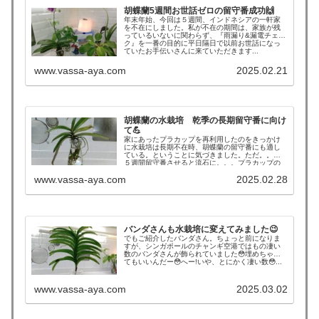
胡蝶蘭5週間お世話ゼロの留守番成功🙌
年末年始、今回は５週間、インドネシアの一軒家
を不在にしました。私が不在の期間は、家族が残
っているいないに関わらず、『雨漏り&漏電チェッ
ク』を一番の目的に平日隔日で以前お世話になっ
ていたお手伝いさんに来ていただきます...
www.vassa-aya.com
2025.02.21
胡蝶蘭の水栽培 乾季の長期留守番に向け
て💪
家にあったプラカップを再利用したのをきっかけ
に水栽培は長期不在時、胡蝶蘭の留守番にも適し
ている。ということに気づきました。ただ。。。
５週間留守番させると流石に。。。プラカップの
中に水...
www.vassa-aya.com
2025.02.28
バンダさんも水栽培に変えてみました😉
でもご紹介したバンダさん。ちょっと前になりま
すが、シンガポールのチャンギ空港ではもの凄い
数のバンダさんが飾られていました😳埋めちゃっ
てもいいんだー😳へー!いや、とにかく凄い数😳...
www.vassa-aya.com
2025.03.02