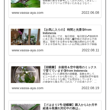
胡蝶蘭の葉をを参考にしてお手入れしてみました
😊ハンドクリームで手をいたわるようなイ...
www.vassa-aya.com
2022.06.08
【お気に入りの】 時間と光景😘from
Indonesia
今年度は良いです。毎日登校、毎日部活💕朝6時半
に夫と共に子供達も学校へ🏫学校が大好きな子供
達は、登校できる幸せを毎日噛み締めながら帰っ
てきます😊本当に良かったね🌴私は朝全力で朝御
飯&弁当を作...
www.vassa-aya.com
2022.08.11
【胡蝶蘭】 水栽培＆空中栽培のミックス
で育てています😘from Indonesia
根腐れしていた贈答用の胡蝶蘭。装飾を外して、
ビニールポットから取り出して、水栽培&空中栽培
ミックスのような感じでお世話をしています。そ
の後健全な株を手に入れることが出来たので、...
www.vassa-aya.com
2022.08.19
【ドはまり1号:胡蝶蘭】購入から1か月半
経過＆根腐れ対応中の株は...