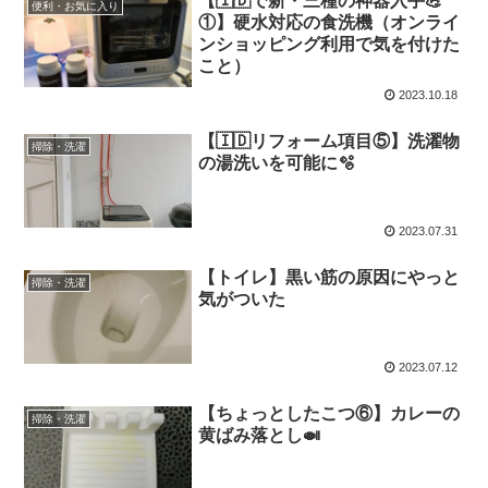
【🇮🇩で新・三種の神器入手💪
便利・お気に入り
①】硬水対応の食洗機（オンライ
ンショッピング利用で気を付けた
こと）
2023.10.18
【🇮🇩リフォーム項目⑤】洗濯物
掃除・洗濯
の湯洗いを可能に🫧
2023.07.31
【トイレ】黒い筋の原因にやっと
掃除・洗濯
気がついた
2023.07.12
【ちょっとしたこつ⑥】カレーの
掃除・洗濯
黄ばみ落とし🍛