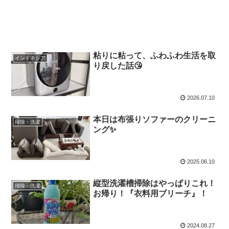
粘りに粘って、ふわふわ生活を取
インドネシア
り戻した話😘
2026.07.10
本日は布張りソファーのクリーニ
掃除・洗濯
ング✨️
2025.06.10
縦型洗濯槽掃除はやっぱりこれ！
掃除・洗濯
お帰り！『衣料用ブリーチ』！
2024.08.27