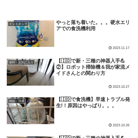
やっと落ち着いた。。。硬水エリ
インドネシア
アでの食洗機利用
2023.11.17
【🇮🇩で新・三種の神器入手💪
便利・お気に入り
②】ロボット掃除機＆我が家流メ
イドさんとの関わり方
2023.10.27
【🇮🇩で食洗機】早速トラブル発
掃除・洗濯
生!！原因はやっぱり。。。
2023.10.26