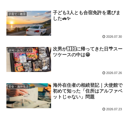
子ども3人とも合宿免許を選びま
子育て・教育
した🚗✨
2026.07.30
次男が🇮🇩に帰ってきた日🌴スー
便利・お気に入り
ツケースの中は😁
2026.07.26
海外在住者の相続登記｜大使館で
安全・海外生活
初めて知った「住所はアルファベ
ットじゃない」問題
2026.07.23