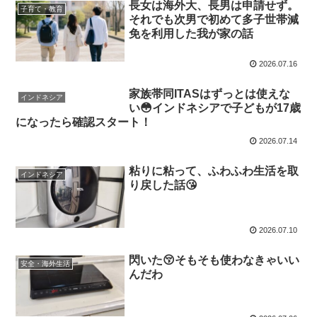
長女は海外大、長男は申請せず。
子育て・教育
それでも次男で初めて多子世帯減
免を利用した我が家の話
2026.07.16
家族帯同ITASはずっとは使えな
インドネシア
い😳インドネシアで子どもが17歳
になったら確認スタート！
2026.07.14
粘りに粘って、ふわふわ生活を取
インドネシア
り戻した話😘
2026.07.10
閃いた😚そもそも使わなきゃいい
安全・海外生活
んだわ