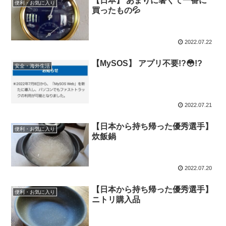
【日本】 あまりに暑くて一番に
便利・お気に入り
買ったもの💦
2022.07.22
【MySOS】 アプリ不要!?😳!?
安全・海外生活
2022.07.21
【日本から持ち帰った優秀選手】
便利・お気に入り
炊飯鍋
2022.07.20
【日本から持ち帰った優秀選手】
便利・お気に入り
ニトリ購入品