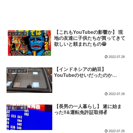
【これもYouTubeの影響か】 現
インドネシア
地の友達に子供たちが買ってきて
欲しいと頼まれたもの😁
2022.07.28
【インドネシアの納豆】
インドネシア
YouTubeのせいだったのか…
2022.07.28
【長男の一人暮らし】 遂に始ま
子育て・教育
った‼️&運転免許証取得✌️
2022.07.26