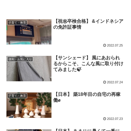
【祝㊗️卒検合格】 &インドネシア
子育て・教育
の免許証事情
2022.07.25
【サンシェード】 風にあおられ
便利・お気に入り
るからこそ、こんな風に取り付け
てみました🍃
2022.07.24
【日本】 築18年目の自宅の再稼
子育て・教育
働✊
2022.07.23