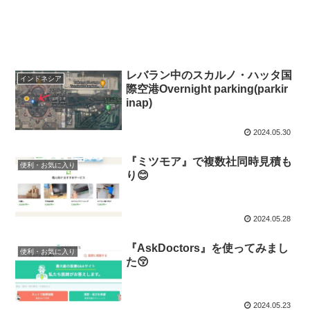
レバラン中のスカルノ・ハッタ国
インドネシア
際空港Overnight parking(parkir
inap)
2024.05.30
『ミツモア』で複数社同時見積も
便利・お気に入り
り😊
2024.05.28
『AskDoctors』を使ってみまし
便利・お気に入り
た😚
2024.05.23