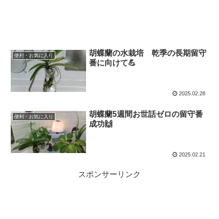
胡蝶蘭の水栽培 乾季の長期留守
便利・お気に入り
番に向けて💪
2025.02.28
胡蝶蘭5週間お世話ゼロの留守番
便利・お気に入り
成功🙌
2025.02.21
スポンサーリンク