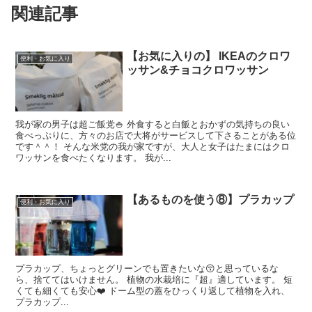
関連記事
【お気に入りの】 IKEAのクロワ
便利・お気に入り
ッサン&チョコクロワッサン
我が家の男子は超ご飯党🍚 外食すると白飯とおかずの気持ちの良い
食べっぷりに、方々のお店で大将がサービスして下さることがある位
です＾＾！ そんな米党の我が家ですが、大人と女子はたまにはクロ
ワッサンを食べたくなります。 我が...
【あるものを使う⑧】プラカップ
便利・お気に入り
プラカップ、ちょっとグリーンでも置きたいな😚と思っているな
ら、捨ててはいけません。 植物の水栽培に『超』適しています。 短
くても細くても安心❤️ ドーム型の蓋をひっくり返して植物を入れ、
プラカップ...