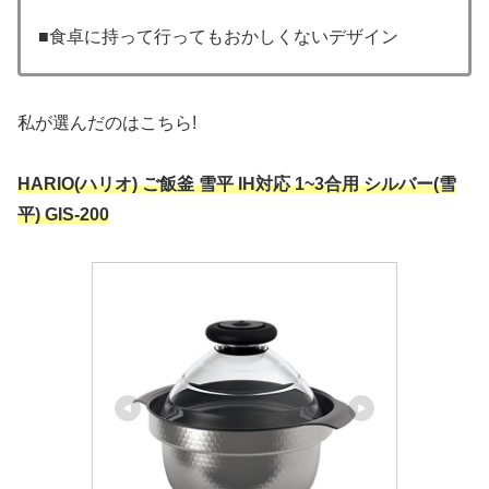
■食卓に持って行ってもおかしくないデザイン
私が選んだのはこちら!
HARIO(ハリオ) ご飯釜 雪平 IH対応 1~3合用 シルバー(雪
平) GIS-200