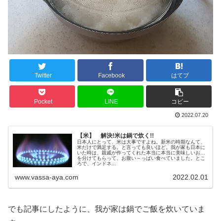
Twitter
Facebook
はてブ
Pocket
LINE
コピー
2022.07.20
【米】 解決!米は鍋で炊く!!
日本人にとって、米は大事ですよね。新米の時期なんて、
米だけで満足する。と言っても良いほど。我が家も日本に
いた時は、親戚が作ってくれた本当に本当に美味しいお米
を分けてもらって、お腹い～っぱい食べていました。とこ
ろで、インドネ...
www.vassa-aya.com
2022.02.01
でも記事にしたように、我が家は鍋でご飯を炊いていま