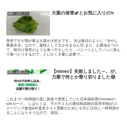
大葉の保管🌿とお気に入りの✨️
便利・お気に入り
突然ですが我が家は大葉が大好きです。 夫は毎日のように『冷やし
蕎麦弁当』なので、薬味として欠かせません😚 また、お醤油をつけ
て、味付け海苔のような食べ方をしたり、パニーニとしてパンに挟ん
で食べたりするので、とにかく大量に必要で...
【mineo】失敗しました～。が、
便利・お気に入り
力業で何とか乗り切りました😅
これまで一時帰国の度に新規で用意していた日本国内用のmineoの
simカード。 しばらくは、下の子２人の通信制高校(S高等学校)のス
クーリング参加&年度末テスト受験のために６月と12月に一時帰国す
ることになりそうなので、前回...