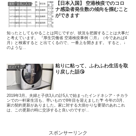
【日本入国】 空港検疫でのコロ
便利・お気に入り
ナ感染者発生数の傾向を掴むこと
ができます
知ったとしてもやることは同じですが、状況を把握することは大事だ
と考えています。 『厚生労働省 空港検疫事例 〇月』（今であれば4
月）と検索すると と出てくるので、一番上を開きます。 すると、↓
のような...
粘りに粘って、ふわふわ生活を取
インドネシア
り戻した話😘
2019年3月。夫婦と子供3人の計5人で始まったインドネシア・チカラ
ンでの一軒家生活も、早いもので8年目を迎えました🌴 今年の3月、
家の契約更新がありました。家に対する大掛かりな要望のあれこれ
は、この更新の時に交渉すると良いのですが...
スポンサーリンク