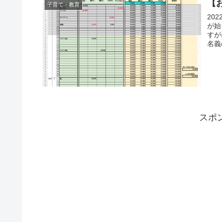
【
子育て・教育
20
が始
すが
名義
スポ