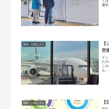
くば
通学。
【
便利・お気に入り
空
イン
たの
この
ル。
【
便利・お気に入り
現在