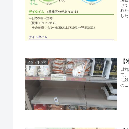
けて
れた
した。
【
インドネシア
以前
て、
に残
のこと