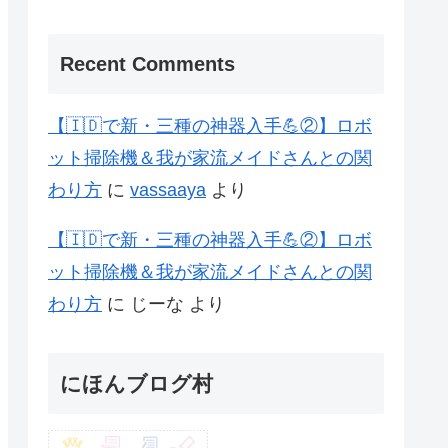
Recent Comments
【🇮🇩で新・三種の神器入手💪②】ロボ
ット掃除機＆我が家流メイドさんとの関
わり方
に
vassaaya
より
【🇮🇩で新・三種の神器入手💪②】ロボ
ット掃除機＆我が家流メイドさんとの関
わり方
に
じーな
より
にほんブログ村