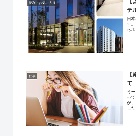
【
便利・お気に入り
テ
日本
す。
らホ
【
仕事
て
うー
って
が、
したよ