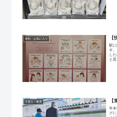
【
便利・お気に入り
駅に
す。
した
と思
【
子育て・教育
年末
グに