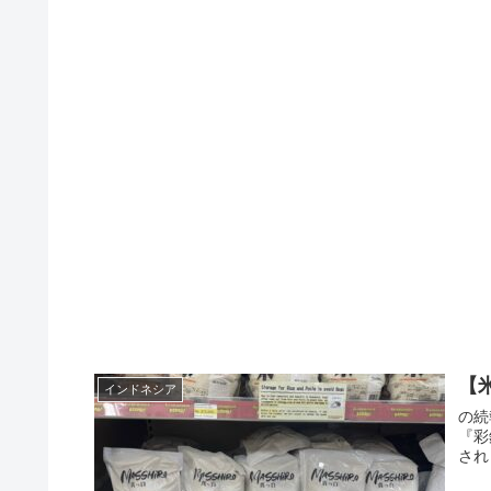
【
インドネシア
の続
『彩
され