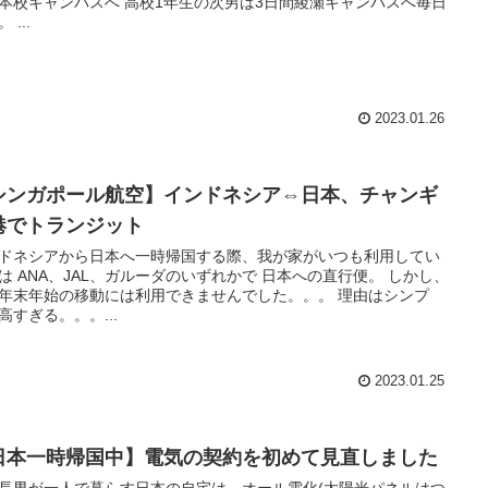
本校キャンパスへ 高校1年生の次男は3日間綾瀬キャンパスへ毎日
 ...
2023.01.26
シンガポール航空】インドネシア⇔日本、チャンギ
港でトランジット
ドネシアから日本へ一時帰国する際、我が家がいつも利用してい
は ANA、JAL、ガルーダのいずれかで 日本への直行便。 しかし、
年末年始の移動には利用できませんでした。。。 理由はシンプ
高すぎる。。。...
2023.01.25
日本一時帰国中】電気の契約を初めて見直しました
長男が一人で暮らす日本の自宅は、オール電化(太陽光パネルはつ