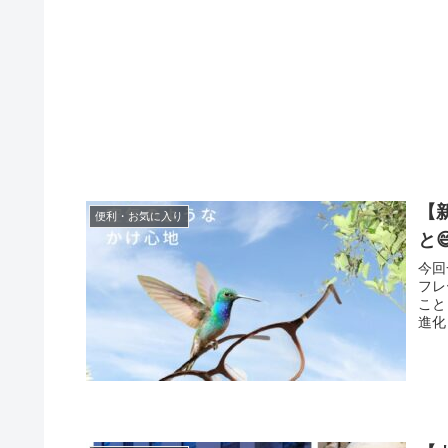
【
便利・お気に入り
と
今回
フレ
こと
進化っ