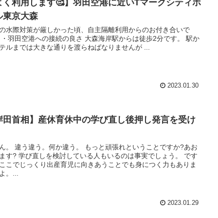
よく利用します🥰】羽田空港に近いTマークシティホ
ル東京大森
の水際対策が厳しかった頃、自主隔離利用からのお付き合いで
 ・羽田空港への接続の良さ 大森海岸駅からは徒歩2分です。 駅か
テルまでは大きな通りを渡らねばなりませんが ...
2023.01.30
岸田首相】産休育休中の学び直し後押し発言を受け
ん。 違う違う。何か違う。 もっと頑張れということですか?あお
ます? 学び直しを検討している人もいるのは事実でしょう。 です
ここでじっくり出産育児に向きあうことでも身につく力もありま
。...
2023.01.29