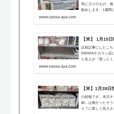
気に入りのもの、無
勧めします。1週間
した....
www.vassa-aya.com
【米】 1月15日
以前記事にしたこち
PAPAYAチカラ
た友人が『買っとくよ
www.vassa-aya.com
【米】1月28日
の続報です。本日チ
錦』は無かったそう
り？に新しく投入され