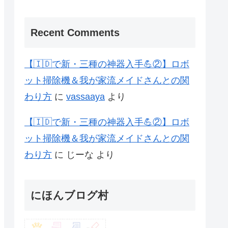
Recent Comments
【🇮🇩で新・三種の神器入手💪②】ロボ
ット掃除機＆我が家流メイドさんとの関
わり方
に
vassaaya
より
【🇮🇩で新・三種の神器入手💪②】ロボ
ット掃除機＆我が家流メイドさんとの関
わり方
に
じーな
より
にほんブログ村