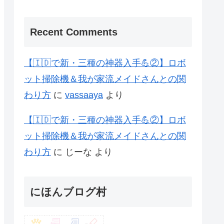
Recent Comments
【🇮🇩で新・三種の神器入手💪②】ロボ
ット掃除機＆我が家流メイドさんとの関
わり方
に
vassaaya
より
【🇮🇩で新・三種の神器入手💪②】ロボ
ット掃除機＆我が家流メイドさんとの関
わり方
に
じーな
より
にほんブログ村