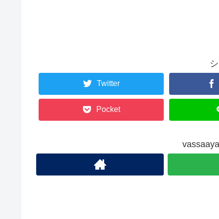
シ
Twitter
Pocket
vassa