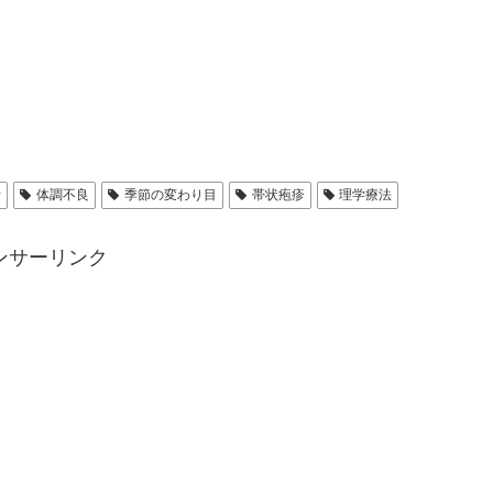
所
体調不良
季節の変わり目
帯状疱疹
理学療法
ンサーリンク