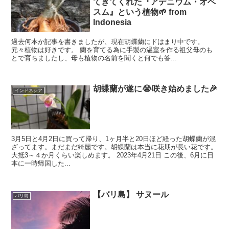
てきてくれた『アデニウム・オベ
スム』という植物🌱 from
Indonesia
過去何本か記事を書きましたが、現在胡蝶蘭にドはまり中です。
元々植物は好きです。 蘭を育てる為に手製の温室を作る祖父母のも
とで育ちましたし、母も植物の名前を聞くと何でも答...
胡蝶蘭が遂に😭咲き始めました🎉
インドネシア
3月5日と4月2日に買って帰り、1ヶ月半と20日ほど経った胡蝶蘭が混
ざってます。まだまだ綺麗です。胡蝶蘭は本当に花期が長い花です。
大抵3～４か月くらい楽しめます。 2023年4月21日 この後、6月に日
本に一時帰国した...
【バリ島】 サヌール
バリ島