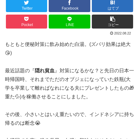
Twitter
Facebook
はてブ
Pocket
LINE
コピー
2022.08.22
もともと便秘対策に飲み始めた白湯。(ズバリ効果は絶大
😘)
最近話題の『
隠れ貧血
』対策になるかな？と先日の日本一
時帰国時、それまでただのオブジェになっていた鉄瓶(大
学を卒業して離ればなれになる夫にプレゼントしたもの🎁
重た💦)を稼働させることにしました。
その後、小さいとはいえ重たいので、インドネシアに持ち
帰るのは断念😭