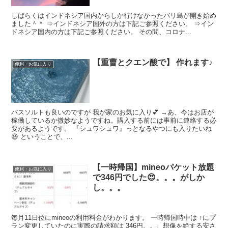
しばらくはインドネシア国内からしか行けなかったバリ島が開き始め
ました＾＾ ⇒インドネシア国外の方は下記ご参照ください。 ⇒イン
ドネシア国内の方は下記ご参照ください。 その間、コロナ...
【重曹とクエン酸で】 作れます♪
便利・お気に入り
バスソルトも良いのですが 我が家のお気に入り💕 →あ、今はお店が
稼働しているか微妙なようですね。購入する前には事前に連絡する必
要があるようです。 『シュワシュワ』っとなるやつにも入りたいね
😃 ということで、...
【一時帰国】mineoパケット放題
便利・お気に入り
で346円でした😍。。。がしか
し。。。
毎月11日位にmineoの利用料金がわかります。 一時帰国時中は ↑にプ
ラン変更していたのに実際の請求額は 346円。。。想像を絶する安さ