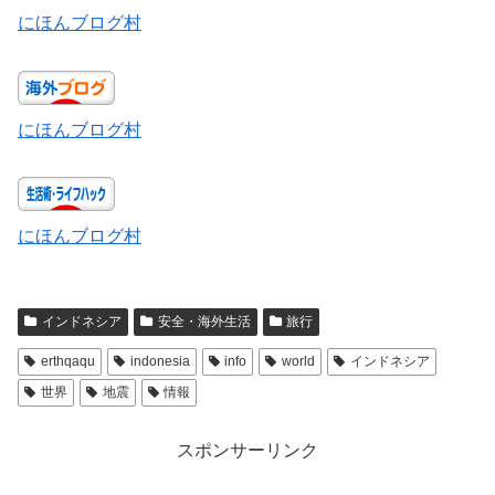
にほんブログ村
にほんブログ村
にほんブログ村
インドネシア
安全・海外生活
旅行
erthqaqu
indonesia
info
world
インドネシア
世界
地震
情報
スポンサーリンク