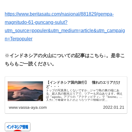
https://www.beritasatu.com/nasional/881829/gempa-
magnitudo-61-guncang-sulut?
utm_source=populer&utm_medium=article&utm_campaig
n=Terpopuler
※
インドネシアの火山についての記事はこちら↓。是非こ
ちらもご一読ください。
【インドネシア国内旅行】 憧れのエリアだけ
ど・・・
トップの写真美しくないですか...ジャワ島の東の端にあ
る、超人気の観光エリアで、ツアーも沢山あります。例え
ば『agoda』アプリの『アクティビティ』で『bromo』と
入力して検索するとのようなツアー情報が沢...
www.vassa-aya.com
2022.01.21