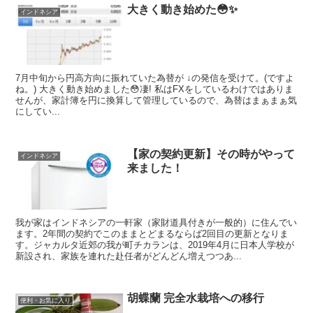
大きく動き始めた😳✨
インドネシア
7月中旬から円高方向に振れていた為替が ↓の発信を受けて。(ですよ
ね。) 大きく動き始めました😳凄! 私はFXをしているわけではありま
せんが、家計簿を円に換算して管理しているので、為替はまぁまぁ気
にしてい...
【家の契約更新】その時がやって
インドネシア
来ました！
我が家はインドネシアの一軒家（家財道具付きが一般的）に住んでい
ます。2年間の契約でこのままとどまるならば2回目の更新となりま
す。ジャカルタ近郊の我が町チカランは、2019年4月に日本人学校が
新設され、家族を連れた赴任者がどんどん増えつつあ...
胡蝶蘭 完全水栽培への移行
便利・お気に入り