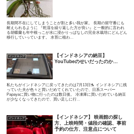
長期間不在にしてしまうことが割と多い我が家。 長期の留守番にも
耐えられるように 『乾湿を繰り返した方が良い』と一般的に言われ
る胡蝶蘭も年中根っこが水に浸かりっぱなしの完全水栽培にどんどん
移行していっています。 水苔に植わ...
【インドネシアの納豆】
インドネシア
YouTubeのせいだったのか…
私たちがインドネシアに戻ってきたのは7月13日🛬 インドネシアに残
っていた夫が色々と買いだめてくれていたので、日系スーパー
Papayaに買い物に行ったのは数日後。 冷凍庫に買いだめている納豆
が少なくなってきたので、買い足しに行...
【インドネシア】 映画館の探し
インドネシア
方、上映時間・値段の確認、事前
予約の仕方、注意点について