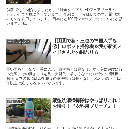
以前 でもご紹介しましたが、『針金タイプのLEDフェアリーライ
ト』がとても気に入っています。 配線コードが嫌いなので、電池式
のものを多用しています。 日本だと100円ショップで売っていたと思
います。 私...
【🇮🇩で新・三種の神器入手💪
便利・お気に入り
②】ロボット掃除機＆我が家流メ
イドさんとの関わり方
長い間あたためて、手に入れた食洗機とは異なり、友人宅に遊びに行
った際、その働きぶりを見て突発的に欲しくなったロボット掃除機
😁💦 日本の家には20年越えの食洗機程は長くないけれど、恐らく15
年以上は経ってるルンバがいます。...
縦型洗濯槽掃除はやっぱりこれ！
掃除・洗濯
お帰り！『衣料用ブリーチ』！
縦型洗濯槽の掃除にはやっぱりこれ😘 自己流ですが、やり方は↓ し