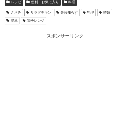
レシピ
便利・お気に入り
料理
ささみ
サラダチキン
失敗知らず
料理
時短
簡単
電子レンジ
スポンサーリンク