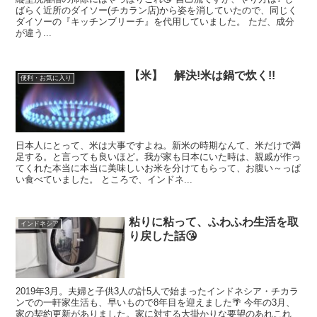
ばらく近所のダイソー(チカラン店)から姿を消していたので、同じく
ダイソーの『キッチンブリーチ』を代用していました。 ただ、成分
が違う...
【米】 解決!米は鍋で炊く!!
便利・お気に入り
日本人にとって、米は大事ですよね。新米の時期なんて、米だけで満
足する。と言っても良いほど。我が家も日本にいた時は、親戚が作っ
てくれた本当に本当に美味しいお米を分けてもらって、お腹い～っぱ
い食べていました。 ところで、インドネ...
粘りに粘って、ふわふわ生活を取
インドネシア
り戻した話😘
2019年3月。夫婦と子供3人の計5人で始まったインドネシア・チカラ
ンでの一軒家生活も、早いもので8年目を迎えました🌴 今年の3月、
家の契約更新がありました。家に対する大掛かりな要望のあれこれ