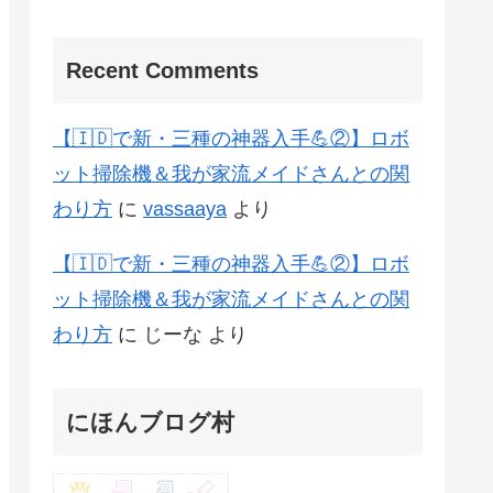
Recent Comments
【🇮🇩で新・三種の神器入手💪②】ロボ
ット掃除機＆我が家流メイドさんとの関
わり方
に
vassaaya
より
【🇮🇩で新・三種の神器入手💪②】ロボ
ット掃除機＆我が家流メイドさんとの関
わり方
に
じーな
より
にほんブログ村