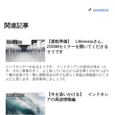
vassaaya
関連記事
【渡航準備】 Lifenesiaさん、
インドネシア
ZOOMセミナーを開いてくださる
そうです
というセミナーがあるようです。 インドネシアへの赴任が決まった
方、そのご家族の方々、よく知っている人から話を聞くのがやっぱり
一番の近道です！既に渡航済みの方でも恐らく有益な情報盛りだくさ
んだと思います。是非参加しましょう!(...
【今を追いかける】 インドネシ
安全・海外生活
アの高波情報編