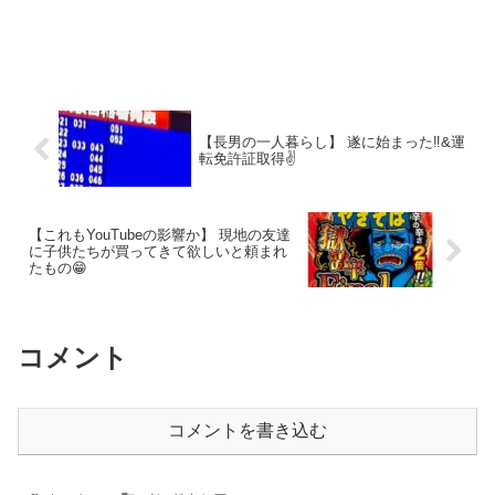
【長男の一人暮らし】 遂に始まった‼️&運
転免許証取得✌️
【これもYouTubeの影響か】 現地の友達
に子供たちが買ってきて欲しいと頼まれ
たもの😁
コメント
コメントを書き込む