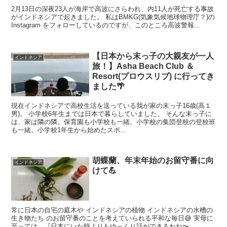
2月13日の深夜23人が海岸で高波にさらわれ、内11人が死亡する事故
がインドネシアで起きました。 私はBMKG(気象気候地球物理庁？)の
Instagram をフォローしているのですが、このところ高波警報...
【日本から末っ子の大親友が一人
インドネシア
旅！】Asha Beach Club ＆
Resort(プロウスリブ) に行ってき
ました🌴
現在インドネシアで高校生活を送っている我が家の末っ子16歳(高１
男)。 小学校6年生までは日本で暮らしていました。 そんな末っ子に
は、家は隣の隣。保育園も小学校も一緒。小学校の集団登校の登校班
も一緒。小学校1年生から始めたスポ...
胡蝶蘭、年末年始のお留守番に向
インドネシア
けて💪
常に日本の自宅の庭木や インドネシアの植物 インドネシアの水槽の
生き物たち のお留守番のことを考えていられる平和な毎日😅 実母に
至っては、『日本にいた時よりもゆっくり話ができるわね〜...