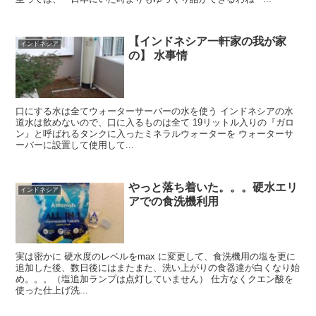
【インドネシア一軒家の我が家
インドネシア
の】 水事情
口にする水は全てウォーターサーバーの水を使う インドネシアの水
道水は飲めないので、口に入るものは全て 19リットル入りの『ガロ
ン』と呼ばれるタンクに入ったミネラルウォーターを ウォーターサ
ーバーに設置して使用して...
やっと落ち着いた。。。硬水エリ
インドネシア
アでの食洗機利用
実は密かに 硬水度のレベルをmax に変更して、食洗機用の塩を更に
追加した後、数日後にはまたまた、洗い上がりの食器達が白くなり始
め。。。（塩追加ランプは点灯していません） 仕方なくクエン酸を
使った仕上げ洗...