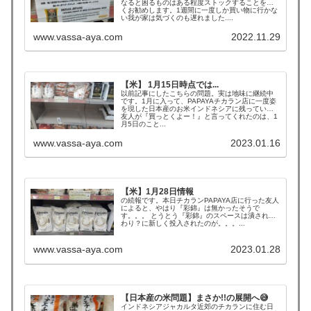
なると困るものはある程度ストックすることを強
くお勧めします。1週間に一度しか買い物に行かな
い我が家は気づくのも遅れました....
www.vassa-aya.com
2022.11.29
【米】 1月15日時点では...
以前記事にしたこちらの問題。実は地味に継続中
です。1月に入って、PAPAYAチカラン店に一度姿
を現した日本産のお米インドネシアに残っていた
友人が『買っとくよー！』と言ってくれたのは、1
月5日のこと...
www.vassa-aya.com
2023.01.16
【米】1月28日情報
の続報です。本日チカランPAPAYA店に行った友人
によると、やはり『彩錦』は無かったそうで
す。。。 とうとう『彩錦』のスペースは潰されか
わり？に新しく投入されたのが。。。...
www.vassa-aya.com
2023.01.28
【日本産の米問題】まさか!!の展開へ😅
インドネシアジャカルタ近郊のチカランに住む日