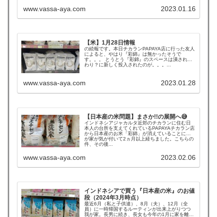
www.vassa-aya.com
2023.01.16
【米】1月28日情報
の続報です。本日チカランPAPAYA店に行った友人
によると、やはり『彩錦』は無かったそうで
す。。。 とうとう『彩錦』のスペースは潰されか
わり？に新しく投入されたのが。。。...
www.vassa-aya.com
2023.01.28
【日本産の米問題】まさか!!の展開へ😅
インドネシアジャカルタ近郊のチカランに住む日
本人の台所を支えてくれているPAPAYAチカラン店
から日本産のお米「彩錦」が消えていることに我
が家が気が付いて2ヵ月以上経ちました。こちらの
件、その後...
www.vassa-aya.com
2023.02.06
インドネシアで買う『日本産の米』のお値
段（2024年3月時点）
最近6月（私と子供達）、8月（夫）、12月（全
員）に一時帰国するルーティンが出来上がりつつ
我が家。長男に続き、長女も今年の1月に家を離れ