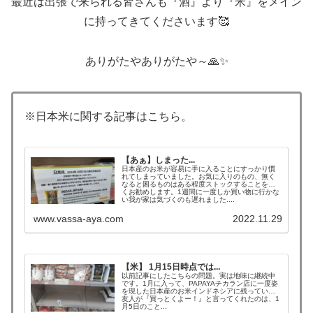
最近は出張で来られる皆さんも『酒』より『米』をメイン
に持ってきてくださいます🥰
ありがたやありがたや～🙏✨
※日本米に関する記事はこちら。
【あぁ】しまった...
日本産のお米が容易に手に入ることにすっかり慣
れてしまっていました。お気に入りのもの、無く
なると困るものはある程度ストックすることを強
くお勧めします。1週間に一度しか買い物に行かな
い我が家は気づくのも遅れました....
www.vassa-aya.com
2022.11.29
【米】 1月15日時点では...
以前記事にしたこちらの問題。実は地味に継続中
です。1月に入って、PAPAYAチカラン店に一度姿
を現した日本産のお米インドネシアに残っていた
友人が『買っとくよー！』と言ってくれたのは、1
月5日のこと...