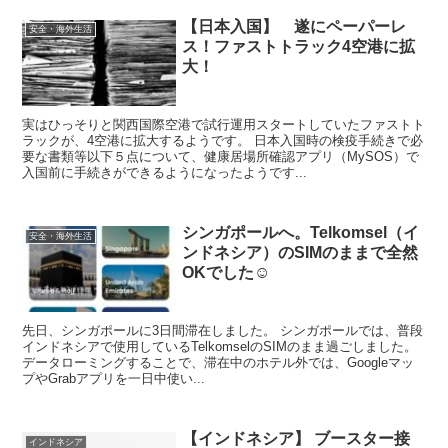
【日本入国】 遂にペーパーレ
安全・海外生活
ス！ファストトラック4空港に拡
大！
実はひっそりと関西国際空港で試行運用スタートしていたファストト
ラックが、4空港に拡大するようです。 日本入国時の検疫手続きで必
要な書類等以下５点について、健康居場所確認アプリ（MySOS）で
入国前に手続きができるようになったようです...
シンガポールへ。Telkomsel（イ
安全・海外生活
ンドネシア）のSIMのままで全然
OKでした☺️
先日、シンガポールに3日間滞在しました。 シンガポールでは、普段
インドネシアで使用しているTelkomselのSIMのまま過ごしました。
データローミングすることで、滞在中のホテル外では、Googleマッ
プやGrabアプリを一日中使い...
【インドネシア】 ブースター接
インドネシア