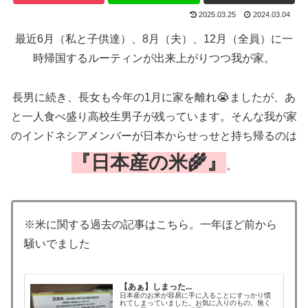
2025.03.25
2024.03.04
最近6月（私と子供達）、8月（夫）、12月（全員）に一
時帰国するルーティンが出来上がりつつ我が家。
長男に続き、長女も今年の1月に家を離れ😭ましたが、あ
と一人食べ盛り高校生男子が残っています。そんな我が家
のインドネシアメンバーが日本からせっせと持ち帰るのは
『日本産の米🌾』
。
※米に関する過去の記事はこちら。一年ほど前から
騒いでました
【あぁ】しまった...
日本産のお米が容易に手に入ることにすっかり慣
れてしまっていました。お気に入りのもの、無く