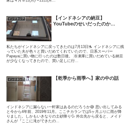
家は４月８日(月)〜11日(木...
【インドネシアの納豆】
インドネシア
YouTubeのせいだったのか…
私たちがインドネシアに戻ってきたのは7月13日🛬 インドネシアに残
っていた夫が色々と買いだめてくれていたので、日系スーパー
Papayaに買い物に行ったのは数日後。 冷凍庫に買いだめている納豆
が少なくなってきたので、買い足しに行...
【乾季から雨季へ】家の中の話
インドネシア
インドネシアに漏らない一軒家はあるのだろうか😅 思い出してみる
と今から4年前、2019年11月。ここチカランでは5ヶ月ぶりに雨が降
りました。しかもいきなりの土砂降り💦 外出先から戻ると、メイド
さんが『ここに滝ができたの...