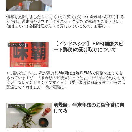
情報を更新しました！ こちら↓をご覧ください♪ ※米国へ渡航される
かたは、週末海外ノマド「ダイスケ」さんの↓の動画をご覧下さい。
(羨ましい！) 各国対応が刻々と変わっているので、必要に...
【インドネシア】 EMS(国際スピ
インドネシア
ード郵便)の受け取りについて
↑に書いたように、我が家は約3年間ほぼ毎月EMSで荷物を送っても
らっていますが、『最寄りの郵便局に届いたよ』のサインがなかなか
安定しないインドネシアです＾＾！（受け取りに税金が生じるものは
配達してくれません） 私が経験し...
胡蝶蘭、年末年始のお留守番に向
インドネシア
けて💪