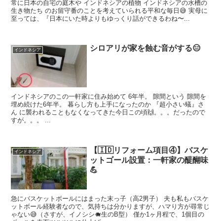
常に日本の自宅の庭木や インドネシアの植物 インドネシアの水槽の
生き物たち のお留守番のことを考えていられる平和な毎日😅 実母に
至っては、『日本にいた時よりもゆっくり話ができるわね〜...
シロアリが家を蝕む音がする😑
インドネシア
インドネシアのこの一軒家に住み始めて 6年半。 隙間という 隙間を
埋め続けた6年半。 暮らし方も上手になったのか 『超小さい蟻』さ
ん に襲われることもなくなってきた今日この頃🙌。。。だったので
すが。。。 ...
【🇮🇩リフォーム項目④】バスケ
インドネシア
ットゴール設置：一軒家の醍醐味
💪
急にバスケットボールにはまった末っ子（高2男子） 夫も私もバスケ
ットボール経験者なので、気持ちは分かりますが、ハマり方が尋常じ
ゃない😅（さすが、イノシシ🐗生のB型） 僅か1ヶ月程で、1個目の