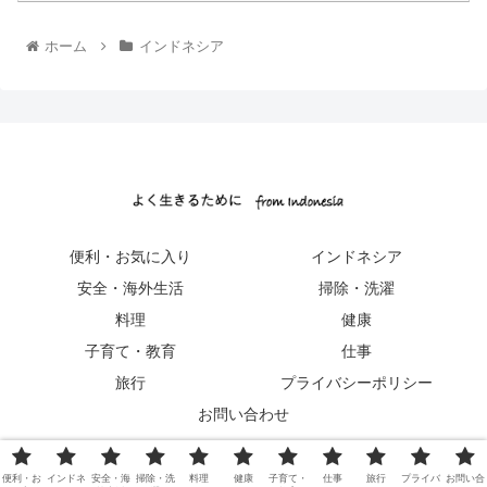
ホーム
インドネシア
便利・お気に入り
インドネシア
安全・海外生活
掃除・洗濯
料理
健康
子育て・教育
仕事
旅行
プライバシーポリシー
お問い合わせ
Copyright © 2022 よく生きるために from Indonesia All Rights
Reserved.
便利・お
インドネ
安全・海
掃除・洗
料理
健康
子育て・
仕事
旅行
プライバ
お問い合