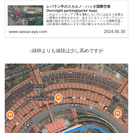
レバラン中のスカルノ・ハッタ国際空港
Overnight parking(parkir inap)
これはインドネシアで車を運転しない方にはあまり必要な
い情報かも知れませんが、あまりにもインドネシアらしい
融通の効かせ方だったので😉スカルノ・ハッタ国際空港に
は駐車場が複数ありますが我が家は４月８日(月)〜11日
(木...
www.vassa-aya.com
2024.05.30
↓緑枠よりも値段は少し高めですが