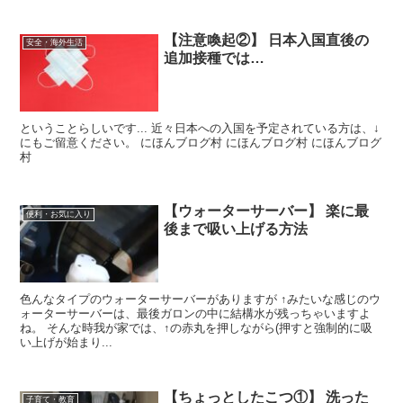
【注意喚起②】 日本入国直後の
安全・海外生活
追加接種では…
ということらしいです... 近々日本への入国を予定されている方は、↓
にもご留意ください。 にほんブログ村 にほんブログ村 にほんブログ
村
【ウォーターサーバー】 楽に最
便利・お気に入り
後まで吸い上げる方法
色んなタイプのウォーターサーバーがありますが ↑みたいな感じのウ
ォーターサーバーは、最後ガロンの中に結構水が残っちゃいますよ
ね。 そんな時我が家では、↑の赤丸を押しながら(押すと強制的に吸
い上げが始まり...
【ちょっとしたこつ①】 洗った
子育て・教育