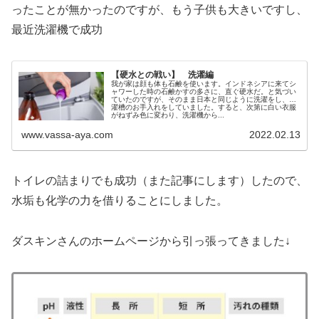
ったことが無かったのですが、もう子供も大きいですし、
最近洗濯機で成功
【硬水との戦い】 洗濯編
我が家は顔も体も石鹸を使います。インドネシアに来てシ
ャワーした時の石鹸かすの多さに、直ぐ硬水だ。と気づい
ていたのですが、そのまま日本と同じように洗濯をし、洗
濯槽のお手入れをしていました。すると、次第に白い衣服
がねずみ色に変わり、洗濯機から...
www.vassa-aya.com
2022.02.13
トイレの詰まりでも成功（また記事にします）したので、
水垢も化学の力を借りることにしました。
ダスキンさんのホームページから引っ張ってきました↓