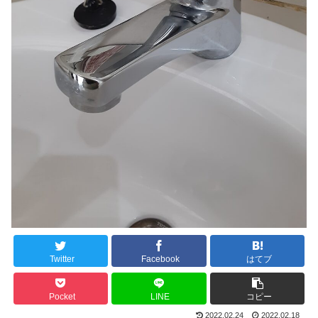
Twitter
Facebook
はてブ
Pocket
LINE
コピー
2022.02.24
2022.02.18