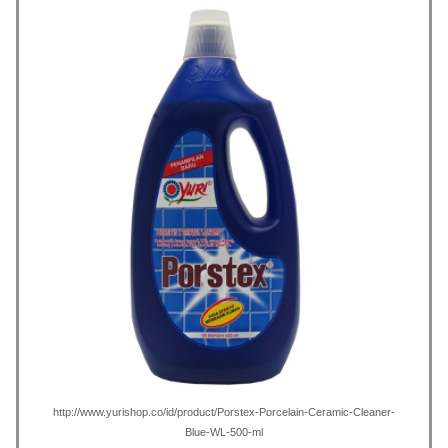
http://www.yurishop.co/id/product/Porstex-Porcelain-Ceramic-Cleaner-
Blue-WL-500-ml