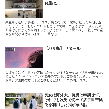
お皿は…
巣立ちが近い子供達へ。 コロナ禍になって、家事分担した時期があ
ったけど、きっと忘れていると思うので書いておきます。 洗ったお
皿等はとにかく水が溜まらないように工夫して置くべし。乾くのに必
要な時間が全然違います。 ・重なる...
【バリ島】 サヌール
バリ島
しばらくはインドネシア国内からしか行けなかったバリ島が開き始め
ました＾＾ ⇒インドネシア国外の方は下記ご参照ください。 ⇒イン
ドネシア国内の方は下記ご参照ください。 その間、コロナ...
長女は海外大、長男は申請せず。
子育て・教育
それでも次男で初めて多子世帯減
免を利用した我が家の話