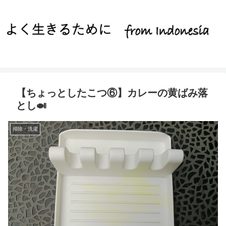
【ちょっとしたこつ⑥】カレーの黄ばみ落
とし🍛
掃除・洗濯