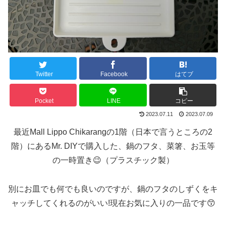
Twitter
Facebook
はてブ
Pocket
LINE
コピー
2023.07.11
2023.07.09
最近Mall Lippo Chikarangの1階（日本で言うところの2
階）にあるMr. DIYで購入した、鍋のフタ、菜箸、お玉等
の一時置き😉（プラスチック製）
別にお皿でも何でも良いのですが、鍋のフタのしずくをキ
ャッチしてくれるのがいい!現在お気に入りの一品です😙