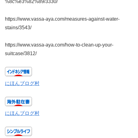
%8c%e3%82%89/3330/
https://www.vassa-aya.com/measures-against-water-
stains/3543/
https://www.vassa-aya.com/how-to-clean-up-your-
suitcase/3812/
にほんブログ村
にほんブログ村