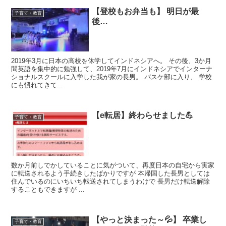
【登校もお弁当も】 明日が最
子育て・教育
後…
2019年3月に日本の高校を休学してインドネシアへ。 その後、3か月
間英語を集中的に勉強して、2019年7月にインドネシアでインターナ
ショナルスクールに入学した我が家の長男。 バスケ部に入り、 学校
にも慣れてきて...
【e転居】終わらせました💪
子育て・教育
数か月前しでかしていることに気がついて、再度日本の自宅から実家
に転送されるよう手続きしたばかりですが 本帰国した長男としては
住んでいるのにいちいち転送されてしまうわけで 長男だけ転送解除
することもできますが ...
【やっと決まった～💦】 卒業し
子育て・教育