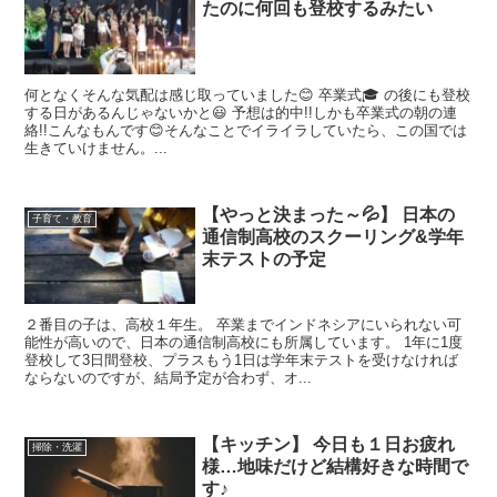
たのに何回も登校するみたい
何となくそんな気配は感じ取っていました😊 卒業式🎓️ の後にも登校
する日があるんじゃないかと😃 予想は的中!!しかも卒業式の朝の連
絡!!こんなもんです😊そんなことでイライラしていたら、この国では
生きていけません。...
【やっと決まった～💦】 日本の
子育て・教育
通信制高校のスクーリング&学年
末テストの予定
２番目の子は、高校１年生。 卒業までインドネシアにいられない可
能性が高いので、日本の通信制高校にも所属しています。 1年に1度
登校して3日間登校、プラスもう1日は学年末テストを受けなければ
ならないのですが、結局予定が合わず、オ...
【キッチン】 今日も１日お疲れ
掃除・洗濯
様…地味だけど結構好きな時間で
す♪