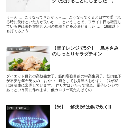
グで受けることにしました…。
うーん...。こうなってきたかぁ～...。こうなってくると日本で受けれ
る時に受けといた方が良いか…。ということで、フライト日も確定し
ている夫は海外在留邦人用の接種予約を済ませました…。 18歳以下
も打てるよう...
【電子レンジで5分】 鳥ささみ
便利・お気に入り
のしっとりサラダチキン
ダイエット目的の高校生女子、筋肉増強目的の中高生男子、筋肉低下
が不安な40台男女の、おやつ、時としてお弁当のおかずに。我が家
は冷蔵庫に常備しています。 作り方はいたって簡単、電子レンジで
あっという間に作れます。低カロリー高たんぱくの...
【米】 解決!米は鍋で炊く!!
便利・お気に入り