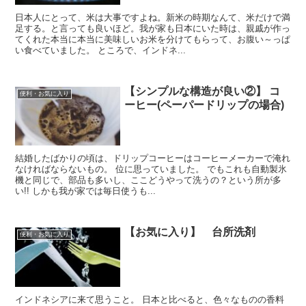
日本人にとって、米は大事ですよね。新米の時期なんて、米だけで満
足する。と言っても良いほど。我が家も日本にいた時は、親戚が作っ
てくれた本当に本当に美味しいお米を分けてもらって、お腹い～っぱ
い食べていました。 ところで、インドネ...
【シンプルな構造が良い②】 コ
便利・お気に入り
ーヒー(ペーパードリップの場合)
結婚したばかりの頃は、ドリップコーヒーはコーヒーメーカーで淹れ
なければならないもの。 位に思っていました。 でもこれも自動製氷
機と同じで、部品も多いし、ここどうやって洗うの？という所が多
い!! しかも我が家では毎日使うも...
【お気に入り】 台所洗剤
便利・お気に入り
インドネシアに来て思うこと。 日本と比べると、色々なものの香料