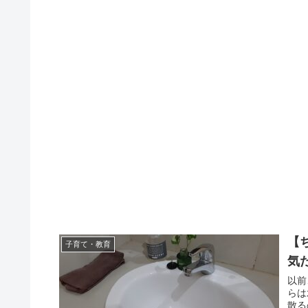
【
子育て・教育
気
以前
らは
散る