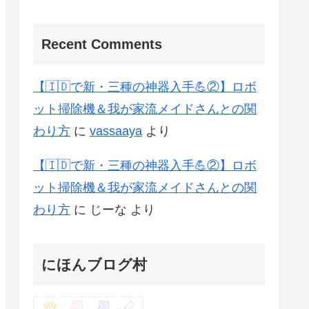
Recent Comments
【🇮🇩で新・三種の神器入手💪②】ロボ
ット掃除機＆我が家流メイドさんとの関
わり方
に
vassaaya
より
【🇮🇩で新・三種の神器入手💪②】ロボ
ット掃除機＆我が家流メイドさんとの関
わり方
に
じーな
より
にほんブログ村