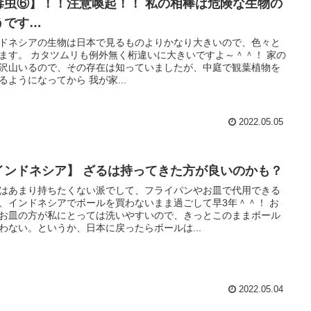
毒虫⑥】！！注意喚起！！ 私の相棒は危険な生物の
うです…
ドネシアの生物は日本で見るものよりかなり大きいので、色々と
ます。 カタツムリも例外無く桁違いに大きいですよ～＾＾！ 家の
沢山いるので、その存在は知っていましたが、中庭で観葉植物を
るようになってから 我が家...
2022.05.05
インドネシア】 ざるは持ってきた方が良いのかも？
はあまり持ちたくない派でして、フライパンやお皿で代用できる
、インドネシアでボールを買わないまま過ごして早3年＾＾！ お
お皿の方が私にとっては洗いやすいので、きっとこのままボール
わない。というか、日本に戻ったらボールは...
2022.05.04