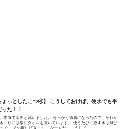
ちょっとしたこつ④】 こうしておけば、硬水でも平
だった！！
、本気で水垢と戦いました。 せっかく綺麗になったので、それか
水回りには常にタオルを置いています。 使うたびに必ず水は飛び
ので、 その度に拭きます。 なーんだ、こうして...