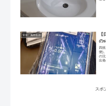
【
安全・海外生活
の
四捨
便)
の注
出発
スポ