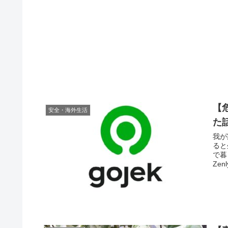
【
安全・海外生活
た
我が
ると
で暮
Ze