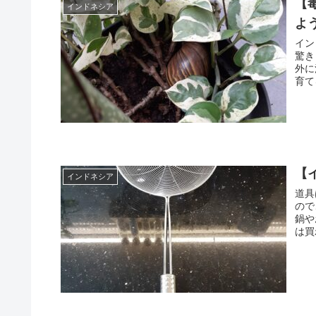
【
インドネシア
よ
イン
驚き
外に
育て
【
インドネシア
道具
ので
鍋や
は買