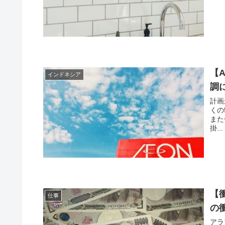
【
インドネシア
調
計画
くの
また
掛...
【
仕事
の
アラ