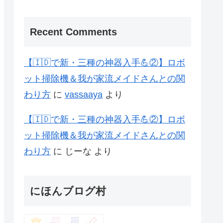
Recent Comments
【🇮🇩で新・三種の神器入手💪②】ロボ
ット掃除機＆我が家流メイドさんとの関
わり方
に
vassaaya
より
【🇮🇩で新・三種の神器入手💪②】ロボ
ット掃除機＆我が家流メイドさんとの関
わり方
に
じーな
より
にほんブログ村