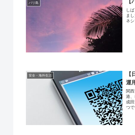
【
バリ島
しば
まし
ネシ
【
安全・海外生活
運
関西
港、
成田
つです