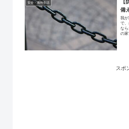
【
安全・海外生活
備
我が
で、
なら
の家
スポ