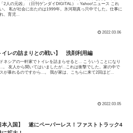
「2人の元凶」（日刊ゲンダイDIGITAL） - Yahoo!ニュース これ
い。 私が社会に出たのは1999年。氷河期真っ只中でした。仕事に
れ、育児...
2022.03.06
トイレの詰まりとの戦い】 洗剤利用編
ドネシアの一軒家でトイレを詰まらせると... こういうことになり
...。 友人から聞いてはいましたが...これは衝撃でした。家の中で
スが暴れるのですから...。 我が家は、こちらに来て2回ほど...
2022.03.05
日本入国】 遂にペーパーレス！ファストトラック4
港に拡大！