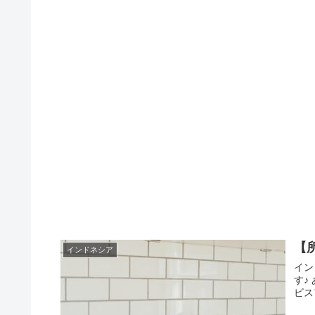
【
インドネシア
イン
す♪
ビス