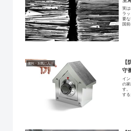
実は
ラッ
要な
国前
【
便利・お気に入り
守
イン
の家
す。
する