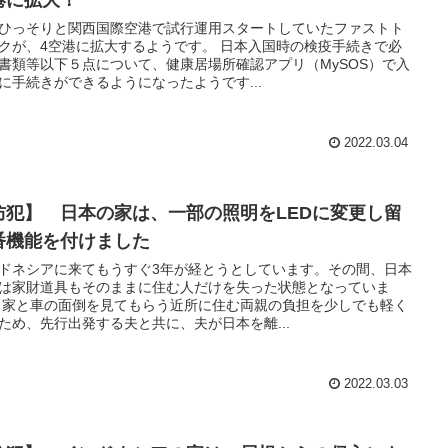
ひっそりと関西国際空港で試行運用スタートしていたファストト
クが、4空港に拡大するようです。 日本入国時の検疫手続きで必
書類等以下５点について、健康居場所確認アプリ（MySOS）で入
に手続きができるようになったようです...
2022.03.04
防犯】 日本の家は、一部の照明をLEDに変更し留
番機能を付けました
ドネシアに来てもうすぐ3年が経とうとしています。その間、日本
は家財道具もそのままに住む人だけを失った状態となっていま
 家と車の面倒を見てもらう近所に住む両親の負担を少しでも軽く
ため、先行出発する夫と共に、夫が日本を離...
2022.03.03