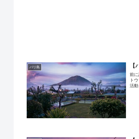
【
バリ島
前に
トウ
活動