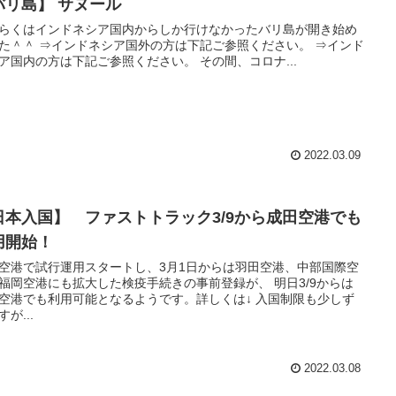
バリ島】 サヌール
らくはインドネシア国内からしか行けなかったバリ島が開き始め
た＾＾ ⇒インドネシア国外の方は下記ご参照ください。 ⇒インド
ア国内の方は下記ご参照ください。 その間、コロナ...
2022.03.09
日本入国】 ファストトラック3/9から成田空港でも
用開始！
空港で試行運用スタートし、3月1日からは羽田空港、中部国際空
福岡空港にも拡大した検疫手続きの事前登録が、 明日3/9からは
空港でも利用可能となるようです。詳しくは↓ 入国制限も少しず
が...
2022.03.08