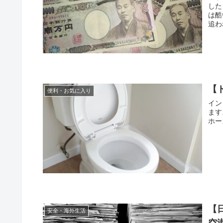
した
は酷
追わ
【
便利・お気に入り
イン
ます
ホー
【
安全・海外生活
空