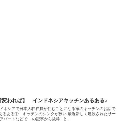
所変われば】 インドネシアキッチンあるある♪
ドネシアで日本人駐在員が住むことになる家のキッチンのお話で
 あるある① キッチンのシンクが狭い 最近新しく建設されたサー
アパートなどで... の記事から抜粋↓ と...