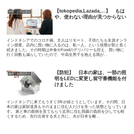
【tokopedia,Lazada,…】 もは
便利・お気に入り
や、使わない理由が見つからない
インドネシアでのコロナ禍、主人はリモート、子供たちも全員オンラ
イン授業。店内に買い物に入るのは、私一人。という状態が割と長く
続きました。その時期は外食やFoodのデリバリーも控え、買い物に
行く回数も減らしていたので、中高生男子を抱える我が...
【防犯】 日本の家は、一部の照
便利・お気に入り
明をLEDに変更し留守番機能を付
けました
インドネシアに来てもうすぐ3年が経とうとしています。その間、日
本の家は家財道具もそのままに住む人だけを失った状態となっていま
す。 家と車の面倒を見てもらう近所に住む両親の負担を少しでも軽
くするため、先行出発する夫と共に、夫が日本を離...