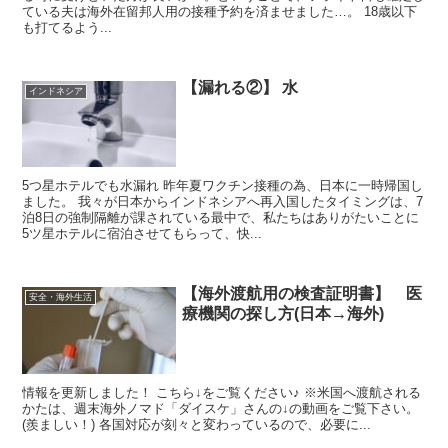
ている夫は海外在留邦人用の接種予約を済ませました…。 18歳以下
も打てるよう...
【漏れる②】 水
インドネシア
5つ星ホテルでも水漏れ 昨年夏ワクチン接種の為、日本に一時帰国し
ました。 我々が日本からインドネシアへ再入国したタイミングは、7
泊8日の強制隔離が課されている最中で、私たちはありがたいことに
5ツ星ホテルに宿泊させてもらって、快...
【海外渡航用の検査証明書】 医
安全・海外生活
療機関の探し方(日本→海外)
情報を更新しました！ こちら↓をご覧ください♪ ※米国へ渡航される
かたは、週末海外ノマド「ダイスケ」さんの↓の動画をご覧下さい。
(羨ましい！) 各国対応が刻々と変わっているので、必要に...