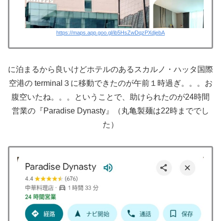
https://maps.app.goo.gl/ib5HsZwDqzPXdjebA
に泊まるから良いけどホテルのあるスカルノ・ハッタ国際
空港の terminal３に移動できたのが午前１時過ぎ。。。お
腹空いたね。。。ということで、助けられたのが24時間
営業の『Paradise Dynasty』（丸亀製麺は22時まででし
た）