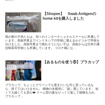
【Shopee】 Swab Antigenの
インドネシア
home kitを購入しました
我が家の子供たちは、別々のインターナショナルスクールに所属して
います。高校卒業までインドネシアの学校に通えるかどうかで学校を
分けました。高校卒業まで残れそうにない子は、高校からは日本の通
信制高等学校にも所属しています。 コロナ禍にな...
【あるものを使う⑧】プラカップ
便利・お気に入り
プラカップ、ちょっとグリーンでも置きたいな😚と思っているな
ら、捨ててはいけません。 植物の水栽培に『超』適しています。 短
くても細くても安心❤️ ドーム型の蓋をひっくり返して植物を入れ、
プラカップ...