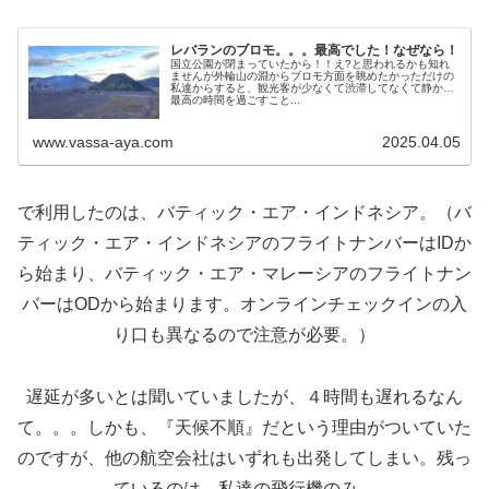
レバランのブロモ。。。最高でした！なぜなら！
国立公園が閉まっていたから！！え?と思われるかも知れ
ませんが外輪山の淵からブロモ方面を眺めたかっただけの
私達からすると、観光客が少なくて渋滞してなくて静かで
最高の時間を過ごすこと...
www.vassa-aya.com
2025.04.05
で利用したのは、バティック・エア・インドネシア。（バ
ティック・エア・インドネシアのフライトナンバーはIDか
ら始まり、バティック・エア・マレーシアのフライトナン
バーはODから始まります。オンラインチェックインの入
り口も異なるので注意が必要。）
遅延が多いとは聞いていましたが、４時間も遅れるなん
て。。。しかも、『天候不順』だという理由がついていた
のですが、他の航空会社はいずれも出発してしまい。残っ
ているのは、私達の飛行機のみ。