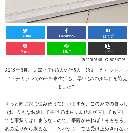
Twitter
Facebook
はてブ
Pocket
LINE
コピー
2026.07.08
2026.07.06
2019年3月。夫婦と子供3人の計5人で始まったインドネシ
ア・チカランでの一軒家生活も、早いもので8年目を迎え
ました🌴
ずっと同じ家に住み続けてはいますが、この家での暮らし
は、今もなお決して平坦ではありません😙直しても直し
ても雨漏りは止まらないので、豪雨が来れば「そろそろ、
あの辺りから来るな…」とバケツ、では受け止めきれない