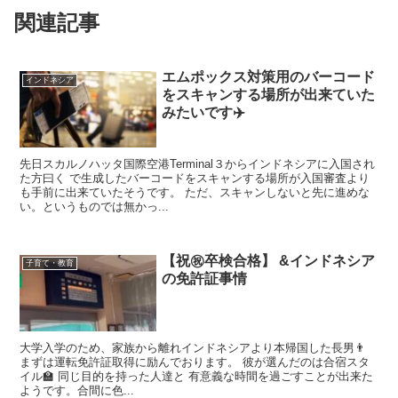
関連記事
エムポックス対策用のバーコード
インドネシア
をスキャンする場所が出来ていた
みたいです✈️
先日スカルノハッタ国際空港Terminal３からインドネシアに入国され
た方曰く で生成したバーコードをスキャンする場所が入国審査より
も手前に出来ていたそうです。 ただ、スキャンしないと先に進めな
い。というものでは無かっ...
【祝㊗️卒検合格】 &インドネシア
子育て・教育
の免許証事情
大学入学のため、家族から離れインドネシアより本帰国した長男👨
まずは運転免許証取得に励んでおります。 彼が選んだのは合宿スタ
イル🏫 同じ目的を持った人達と 有意義な時間を過ごすことが出来た
ようです。合間に色...