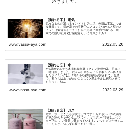
起きました。
【漏れる①】 電気
色々なものが漏れるインドネシア生活。先日は電気。つま
り漏電です。我が家での症状①エアコンをつけると壁のス
イッチ（漏電スイッチ？）が不定期に勝手に切れる。我が
家での症状②お化け屋敷みたいに電気がチカチ...
www.vassa-aya.com
2022.03.28
【漏れる②】 水
5つ星ホテルでも水漏れ昨年夏ワクチン接種の為、日本に
一時帰国しました。我々が日本からインドネシアへ再入国
したタイミングは、7泊8日の強制隔離が課されている最中
で、私たちはありがたいことに5ツ星ホテルに宿泊させて
もらって、快...
www.vassa-aya.com
2022.03.29
【漏れる③】 ガス
電気、水、ときたらお次はガスです！ガスボンベの収納場
所我が家のキッチンはガスです。ガスボンベ本体はカウン
ター下の↓この部分に収まっています。いつもガスが無くな
ってくると、知らずに寝てたら中毒...