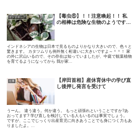
【毒虫⑥】！！注意喚起！！ 私
インドネシア
の相棒は危険な生物のようです…
インドネシアの生物は日本で見るものよりかなり大きいので、色々と
驚きます。 カタツムリも例外無く桁違いに大きいですよ～＾＾！ 家
の外に沢山いるので、その存在は知っていましたが、中庭で観葉植物
を育てるようになってから 我が家...
【岸田首相】産休育休中の学び直
仕事
し後押し発言を受けて
うーん。 違う違う。何か違う。 もっと頑張れということですか?あ
おってます? 学び直しを検討している人もいるのは事実でしょう。
ですが、ここでじっくり出産育児に向きあうことでも身につく力もあ
りましたよ。...