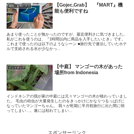
【Gojec,Grab】 『MART』機
便利・お気に入り
能も便利ですね
あまり使ったことが無かったのですが、最近便利さに気づきました。
私がこれを使うのは、『1時間以内に商品を入手したいとき』です。
これまで使ったのは以下のようなシーン ■旅行先で連泊していたホテ
ルで支給される水が少なかっ...
【中庭】 マンゴーの木があった
インドネシア
場所from Indonesia
インドネシアの我が家の中庭には元々マンゴーの木が植わっていまし
た。 毛虫の幼虫が大量発生したのをきっかけにかなりつるっぱげに
なっていたマンゴーちゃん。 我々が乾期に半月程旅行に出た間に弱
ってしまい…。遂には枯れてしまい...
スポンサーリンク