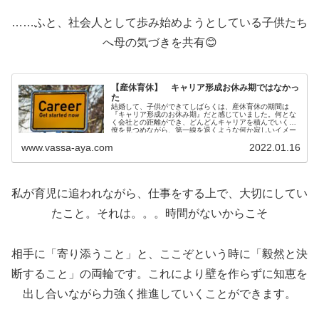
……ふと、社会人として歩み始めようとしている子供たち
へ母の気づきを共有😊
【産休育休】 キャリア形成お休み期ではなかっ
た
結婚して、子供ができてしばらくは、産休育休の期間は
『キャリア形成のお休み期』だと感じていました。何とな
く会社との距離ができ、どんどんキャリアを積んでいく同
僚を見つめながら、第一線を退くような何か寂しいイメー
ジです。社内には...
www.vassa-aya.com
2022.01.16
私が育児に追われながら、仕事をする上で、大切にしてい
たこと。それは。。。時間がないからこそ
相手に「寄り添うこと」と、ここぞという時に「毅然と決
断すること」の両輪です。これにより壁を作らずに知恵を
出し合いながら力強く推進していくことができます。