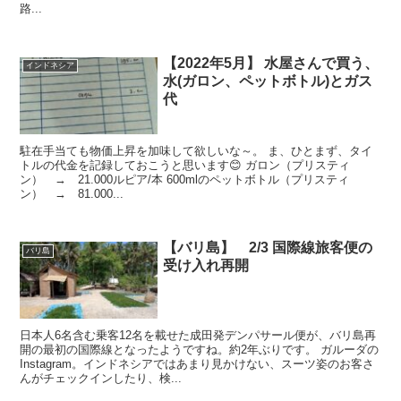
路...
【2022年5月】 水屋さんで買う、
インドネシア
水(ガロン、ペットボトル)とガス
代
駐在手当ても物価上昇を加味して欲しいな～。 ま、ひとまず、タイ
トルの代金を記録しておこうと思います😊 ガロン（プリスティ
ン） → 21.000ルピア/本 600mlのペットボトル（プリスティ
ン） → 81.000...
【バリ島】 2/3 国際線旅客便の
バリ島
受け入れ再開
日本人6名含む乗客12名を載せた成田発デンパサール便が、バリ島再
開の最初の国際線となったようですね。約2年ぶりです。 ガルーダの
Instagram。インドネシアではあまり見かけない、スーツ姿のお客さ
んがチェックインしたり、検...