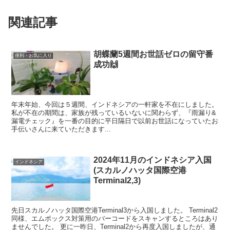
関連記事
胡蝶蘭5週間お世話ゼロの留守番
便利・お気に入り
成功🙌
年末年始、今回は５週間、インドネシアの一軒家を不在にしました。
私が不在の期間は、家族が残っているいないに関わらず、『雨漏り&
漏電チェック』を一番の目的に平日隔日で以前お世話になっていたお
手伝いさんに来ていただきます...
2024年11月のインドネシア入国
インドネシア
(スカルノハッタ国際空港
Terminal2,3)
先日スカルノハッタ国際空港Terminal3から入国しました。 Terminal2
同様、エムポックス対策用のバーコードをスキャンするところはあり
ませんでした。 更に一昨日、Terminal2から再度入国しましたが、通