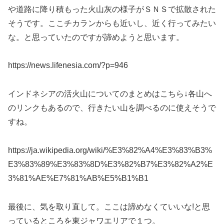
や道路に降り積もった火山灰の様子がＳＮＳで拡散された
そうです。ここチカランからも近いし、近く行ってみたい
な。と思っていたのですが諦めようと思います。
https://news.lifenesia.com/?p=946
インドネシアの活火山についてのまとめはこちら↓各山へ
のリンクもあるので、行きたい山を調べるのに使えそうで
すね。
https://ja.wikipedia.org/wiki/%E3%82%A4%E3%83%B3%
E3%83%89%E3%83%8D%E3%82%B7%E3%82%A2%E
3%81%AE%E7%81%AB%E5%B1%B1
最後に、気を取り直して。ここは諦めなくていいな!と思
っているところを東ジャワエリアで１つ。