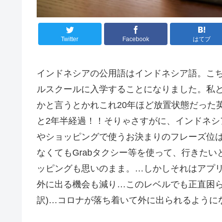
Twitter
Facebook
はてブ
インドネシアの公用語はインドネシア語。こ
ルスクールに入学することになりました。私
かと言うとかれこれ20年ほど放置状態だった
と2年半経過！！そりゃさすがに、インドネ
やショッピングで使うお決まりのフレーズ位
なくてもGrabタクシー等を使って、行きたいと
ッピングも思いのまま。…しかしそれはアプ
外に出る機会も減り…このレベルでも正直困ら
訳)…コロナが落ち着いて外に出られるように