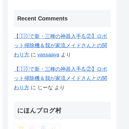
Recent Comments
【🇮🇩で新・三種の神器入手💪②】ロボ
ット掃除機＆我が家流メイドさんとの関
わり方
に
vassaaya
より
【🇮🇩で新・三種の神器入手💪②】ロボ
ット掃除機＆我が家流メイドさんとの関
わり方
に
じーな
より
にほんブログ村