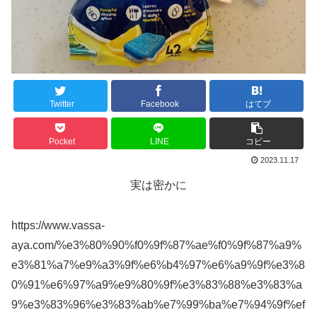
Twitter
Facebook
はてブ
Pocket
LINE
コピー
2023.11.17
実は密かに
https://www.vassa-
aya.com/%e3%80%90%f0%9f%87%ae%f0%9f%87%a9%
e3%81%a7%e9%a3%9f%e6%b4%97%e6%a9%9f%e3%8
0%91%e6%97%a9%e9%80%9f%e3%83%88%e3%83%a
9%e3%83%96%e3%83%ab%e7%99%ba%e7%94%9f%ef