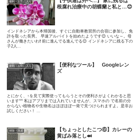
【子供達は外へ…】 家に残るは
便利・お気に入り
根腐れ治療中の胡蝶蘭と私と…😊
インドネシアから本帰国後、すぐに自動車教習所の合宿に参加し、免
許を取った長男。 早速アルバイトを始めたようです😊 いいな～。母
さんが働きたいわ❗ 前に進んでる進んでる😊 インドネシアに残る下の
子2人...
【便利なツール】 Googleレン
便利・お気に入り
ズ
とにかく、↑を見て実際使ってもらうとその便利さがよくわかると思
います^^ 私はアプリまでは入れていませんが、スマホの で名前の分
からない植物名や生物名はほぼほぼ一発で見つけられますよ。是非お
試しください！ ...
【ちょっとしたこつ⑥】カレーの
掃除・洗濯
黄ばみ落とし🍛