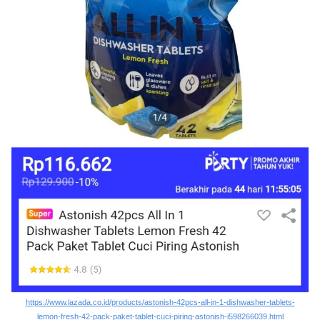
https://www.lazada.co.id/products/astonish-42pcs-all-in-1-dishwasher-tablets-
lemon-fresh-42-pack-paket-tablet-cuci-piring-astonish-i598266039.html