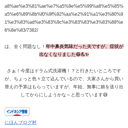
a8%ae%e3%81%ae%e7%a5%9e%e5%99%a8%e5%85%
a5%e6%89%8b%f0%9f%92%aa%e2%91%a1%e3%80%9
1%e3%83%ad%e3%83%9c%e3%83%83%e3%83%88%e
6%8e%83/7382/
は、全く問題なし！
年中鼻炎気味だった夫ですが、症状が
出なくなりました😆💪✨
さぁ！今度はドラム式洗濯機！？と行きたいところです
が、ちょっと色々立て込んでいるので、大家さんから買い
替えの予算はもらっていますが、年始、無事に娘を送り出
してからにしようかな～と思っています😅
にほんブログ村