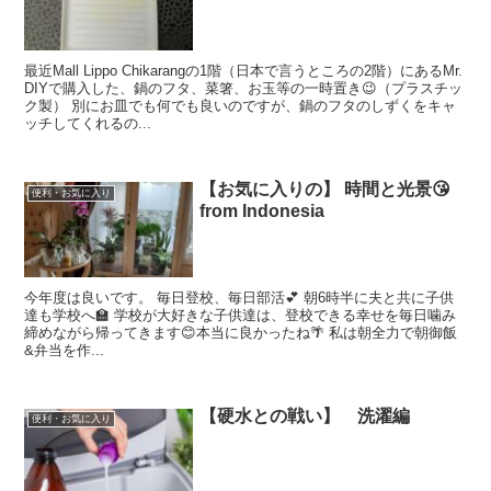
最近Mall Lippo Chikarangの1階（日本で言うところの2階）にあるMr.
DIYで購入した、鍋のフタ、菜箸、お玉等の一時置き😉（プラスチッ
ク製） 別にお皿でも何でも良いのですが、鍋のフタのしずくをキャ
ッチしてくれるの...
【お気に入りの】 時間と光景😘
便利・お気に入り
from Indonesia
今年度は良いです。 毎日登校、毎日部活💕 朝6時半に夫と共に子供
達も学校へ🏫 学校が大好きな子供達は、登校できる幸せを毎日噛み
締めながら帰ってきます😊本当に良かったね🌴 私は朝全力で朝御飯
&弁当を作...
【硬水との戦い】 洗濯編
便利・お気に入り