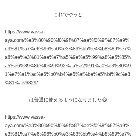
これでやっと
https://www.vassa-
aya.com/%e3%80%90%f0%9f%87%ae%f0%9f%87%a9%
e3%81%a7%e6%96%b0%e3%83%bb%e4%b8%89%e7%
a8%ae%e3%81%ae%e7%a5%9e%e5%99%a8%e5%85%
a5%e6%89%8b%f0%9f%92%aa%e2%91%a0%e3%80%9
1%e7%a1%ac%e6%b0%b4%e5%af%be%e5%bf%9c%e3
%81%ae/6829/
は普通に使えるようになりました😅
https://www.vassa-
aya.com/%e3%80%90%f0%9f%87%ae%f0%9f%87%a9%
e3%81%a7%e6%96%b0%e3%83%bb%e4%b8%89%e7%