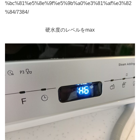
%bc%81%e5%8e%9f%e5%9b%a0%e3%81%af%e3%82
%84/7384/
硬水度のレベルをmax