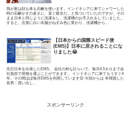
我が家は顔も体も石鹸を使います。インドネシアに来てシャワーした
時の石鹸かすの多さに、直ぐ硬水だ。と気づいていたのですが、その
まま日本と同じように洗濯をし、洗濯槽のお手入れをしていました。
すると、次第に白い衣服がねずみ色に変わり、洗濯機から...
【日本からの国際スピード便
インドネシア
(EMS)】日本に戻されることにな
りました😭
先日日本を出発したEMS。 会社の粋な計らいで、毎月4.5キロまで会
社負担で荷物を運ぶことができます。 インドネシアに来てもうすぐ4
年。その間ほぼ毎月EMSを利用しています😊 今回からは 本帰国した
長男：買い出し...
スポンサーリンク