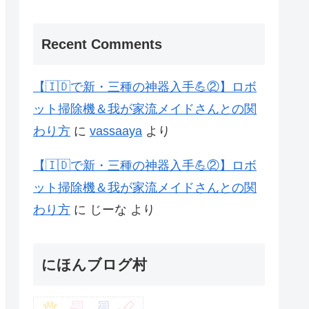
Recent Comments
【🇮🇩で新・三種の神器入手💪②】ロボ
ット掃除機＆我が家流メイドさんとの関
わり方
に
vassaaya
より
【🇮🇩で新・三種の神器入手💪②】ロボ
ット掃除機＆我が家流メイドさんとの関
わり方
に
じーな
より
にほんブログ村