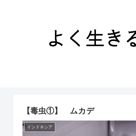
【毒虫①】 ムカデ
インドネシア