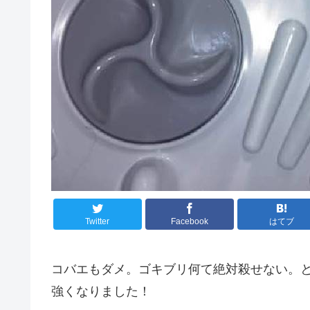
Twitter
Facebook
はてブ
コバエもダメ。ゴキブリ何て絶対殺せない。
強くなりました！