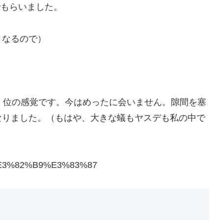
でもらいました。
くなるので）
、位の感覚です。今はめったに会いません。隙間を塞
なりました。（もはや、大きな蟻もヤスデも私の中で
%A4%E3%82%B9%E3%83%87