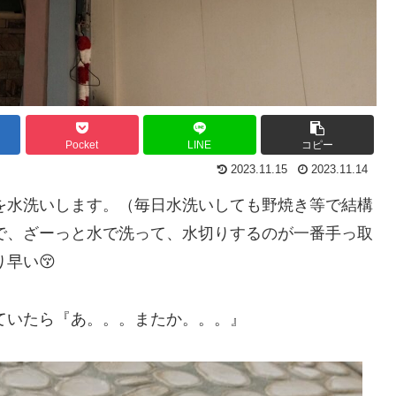
Pocket
LINE
コピー
2023.11.15
2023.11.14
を水洗いします。（毎日水洗いしても野焼き等で結構
で、ざーっと水で洗って、水切りするのが一番手っ取
り早い😚
ていたら『あ。。。またか。。。』