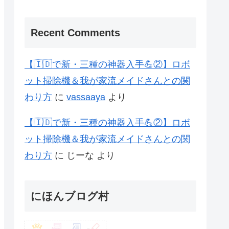
Recent Comments
【🇮🇩で新・三種の神器入手💪②】ロボ
ット掃除機＆我が家流メイドさんとの関
わり方
に
vassaaya
より
【🇮🇩で新・三種の神器入手💪②】ロボ
ット掃除機＆我が家流メイドさんとの関
わり方
に
じーな
より
にほんブログ村