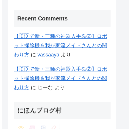
Recent Comments
【🇮🇩で新・三種の神器入手💪②】ロボ
ット掃除機＆我が家流メイドさんとの関
わり方
に
vassaaya
より
【🇮🇩で新・三種の神器入手💪②】ロボ
ット掃除機＆我が家流メイドさんとの関
わり方
に
じーな
より
にほんブログ村