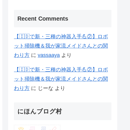
Recent Comments
【🇮🇩で新・三種の神器入手💪②】ロボ
ット掃除機＆我が家流メイドさんとの関
わり方
に
vassaaya
より
【🇮🇩で新・三種の神器入手💪②】ロボ
ット掃除機＆我が家流メイドさんとの関
わり方
に
じーな
より
にほんブログ村