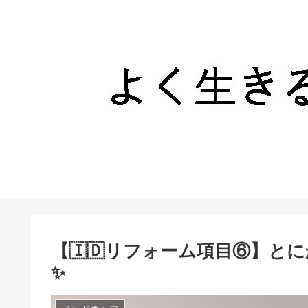
【🇮🇩リフォーム項目⑥】
✨