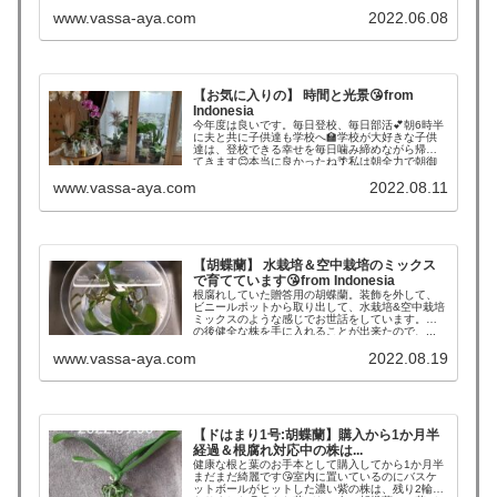
www.vassa-aya.com
2022.06.08
【お気に入りの】 時間と光景😘from
Indonesia
今年度は良いです。毎日登校、毎日部活💕朝6時半
に夫と共に子供達も学校へ🏫学校が大好きな子供
達は、登校できる幸せを毎日噛み締めながら帰っ
てきます😊本当に良かったね🌴私は朝全力で朝御
飯&弁当を作...
www.vassa-aya.com
2022.08.11
【胡蝶蘭】 水栽培＆空中栽培のミックス
で育てています😘from Indonesia
根腐れしていた贈答用の胡蝶蘭。装飾を外して、
ビニールポットから取り出して、水栽培&空中栽培
ミックスのような感じでお世話をしています。そ
の後健全な株を手に入れることが出来たので、...
www.vassa-aya.com
2022.08.19
【ドはまり1号:胡蝶蘭】購入から1か月半
経過＆根腐れ対応中の株は...
健康な根と葉のお手本として購入してから1か月半
まだまだ綺麗です😘室内に置いているのにバスケ
ットボールがヒットした濃い紫の株は、残り2輪と