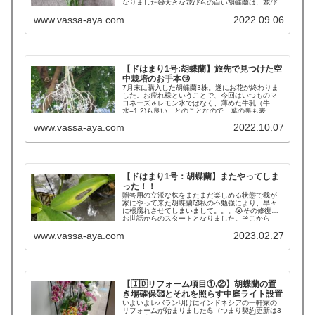
なりました😅大きな花びらの白い胡蝶蘭は、花び
らの先が少...
www.vassa-aya.com
2022.09.06
【ドはまり1号:胡蝶蘭】旅先で見つけた空
中栽培のお手本😘
7月末に購入した胡蝶蘭3株。遂にお花が終わりま
した。お疲れ様ということで、今回はいつものマ
ヨネーズ＆レモン水ではなく、薄めた牛乳（牛乳:
水=1:2)も良い。とのことなので、葉の裏も表...
www.vassa-aya.com
2022.10.07
【ドはまり1号：胡蝶蘭】またやってしま
った！！
贈答用の立派な株をまたまだ楽しめる状態で我が
家にやって来た胡蝶蘭🥰私の不勉強により、早々
に根腐れさせてしまいまして。。。😭その修復の
お世話からのスタートとなりました。そこから
YouTubeで猛勉...
www.vassa-aya.com
2023.02.27
【🇮🇩リフォーム項目①,②】胡蝶蘭の置
き場確保🥰とそれを照らす中庭ライト設置
いよいよレバラン明けにインドネシアの一軒家の
リフォームが始まりました💪（つまり契約更新は3