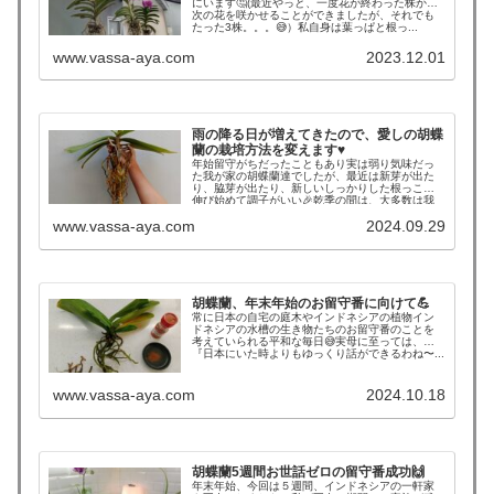
にいます🤔(最近やっと、一度花が終わった株から
次の花を咲かせることができましたが、それでも
たった3株。。。😅）私自身は葉っぱと根っ...
www.vassa-aya.com
2023.12.01
雨の降る日が増えてきたので、愛しの胡蝶
蘭の栽培方法を変えます♥
年始留守がちだったこともあり実は弱り気味だっ
た我が家の胡蝶蘭達でしたが、最近は新芽が出た
り、脇芽が出たり、新しいしっかりした根っこが
伸び始めて調子がいい🎉乾季の間は、大多数は我
が家にお迎えした状態(ビニール...
www.vassa-aya.com
2024.09.29
胡蝶蘭、年末年始のお留守番に向けて💪
常に日本の自宅の庭木やインドネシアの植物イン
ドネシアの水槽の生き物たちのお留守番のことを
考えていられる平和な毎日😅実母に至っては、
『日本にいた時よりもゆっくり話ができるわね〜...
www.vassa-aya.com
2024.10.18
胡蝶蘭5週間お世話ゼロの留守番成功🙌
年末年始、今回は５週間、インドネシアの一軒家