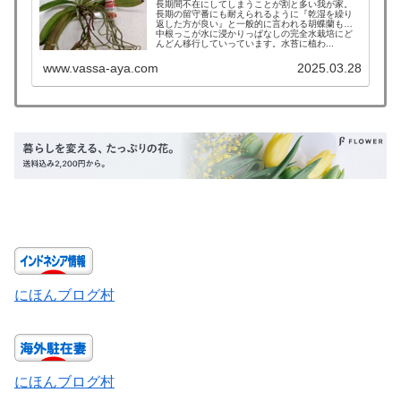
長期間不在にしてしまうことが割と多い我が家。
長期の留守番にも耐えられるように『乾湿を繰り
返した方が良い』と一般的に言われる胡蝶蘭も年
中根っこが水に浸かりっぱなしの完全水栽培にど
んどん移行していっています。水苔に植わ...
www.vassa-aya.com
2025.03.28
にほんブログ村
にほんブログ村