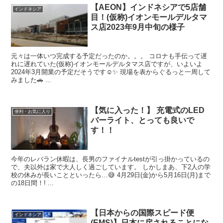
【AEON】インドネシアで5店舗
インドネシア
目！(仮称)イオンモールデルタマ
ス店2023年9月中旬の様子
元々は一体いつ完成する予定だったのか。。。 コロナも手伝って遅
れに遅れていた(仮称)イオンモールデルタマス店ですが、いよいよ
2024年3月開業の予定だそうです☺️✨ 現場を表からぐるっと一周して
みました🚗 ...
【気に入った！】 充電式のLED
便利・お気に入り
バーライト、とっても良いで
す！！
今年のレバラン休暇は、長男のファイナルtestが引っ掛かっているの
で、夫以外は家で大人しく過ごしています。 しかしまあ、下2人の学
校の休みが長いことといったら…😅 4月29日(金)から5月16日(月)まで
の18日間！! ...
【日本からの国際スピード便
インドネシア
(EMS)】日本に戻されることにな