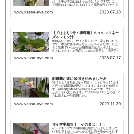
月、工事が本当に始まったのは５月です😇）これ
を項目の１つに入れるの！？と家族が笑いそうで
すが、それ位はまっています😚胡蝶蘭。...
www.vassa-aya.com
2023.07.13
【ドはまり1号：胡蝶蘭】久々のマヨネー
ズ＆レモン汁
年始あたりから、色々と忙しい中、家を触ったも
ので、本当に落ち着かなかった💦そんな中、しば
らく出来ていなかった胡蝶蘭の葉のお手入れ、
久々にできました🥰詳しくは↓の動画をご視聴下さ
い😊befor...
www.vassa-aya.com
2023.07.17
胡蝶蘭が遂に😭咲き始めました🎉
3月5日と4月2日に買って帰り、1ヶ月半と20日ほ
ど経った胡蝶蘭が混ざってます。まだまだ綺麗で
す。胡蝶蘭は本当に花期が長い花です。大抵3～４
か月くらい楽しめます。2023年4月21日この後、6
月に日本に一時帰国した...
www.vassa-aya.com
2023.11.30
The 空中栽培！！その名は！！！
インドネシアでの胡蝶蘭栽培にどっぷりはまって
いる私ですが、なかなか上手に花を咲かせられず