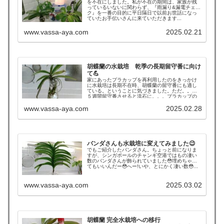
を不在にしました。私が不在の期間は、家族が残
っているいないに関わらず、『雨漏り&漏電チェッ
ク』を一番の目的に平日隔日で以前お世話になっ
ていたお手伝いさんに来ていただきます...
www.vassa-aya.com
2025.02.21
胡蝶蘭の水栽培 乾季の長期留守番に向け
て💪
家にあったプラカップを再利用したのをきっかけ
に水栽培は長期不在時、胡蝶蘭の留守番にも適し
ている。ということに気づきました。ただ。。。
５週間留守番させると流石に。。。プラカップの
中に水...
www.vassa-aya.com
2025.02.28
バンダさんも水栽培に変えてみました😉
でもご紹介したバンダさん。ちょっと前になりま
すが、シンガポールのチャンギ空港ではもの凄い
数のバンダさんが飾られていました😳埋めちゃっ
てもいいんだー😳へー!いや、とにかく凄い数😳...
www.vassa-aya.com
2025.03.02
胡蝶蘭 完全水栽培への移行