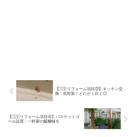
【🇮🇩リフォーム項目③】キッチン交
換：虫対策！とにかく白く😏
【🇮🇩リフォーム項目④】バスケットゴ
ール設置：一軒家の醍醐味💪