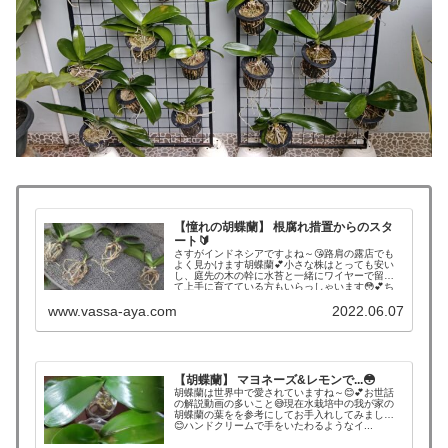
【憧れの胡蝶蘭】 根腐れ措置からのスタ
ート🔰
さすがインドネシアですよね～😘路肩の露店でも
よく見かけます胡蝶蘭💕小さな株はとっても安い
し、庭先の木の幹に水苔と一緒にワイヤーで留め
て上手に育てている方もいらっしゃいます😳💕ち
ゃんと学習してから、買いに行こう！と思...
www.vassa-aya.com
2022.06.07
【胡蝶蘭】 マヨネーズ&レモンで...😳
胡蝶蘭は世界中で愛されていますね～😊💕お世話
の解説動画の多いこと😅現在水栽培中の我が家の
胡蝶蘭の葉をを参考にしてお手入れしてみました
😊ハンドクリームで手をいたわるようなイ...