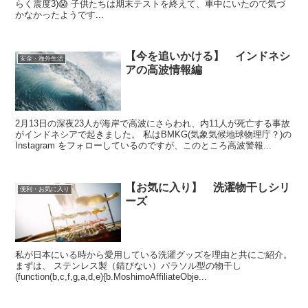
らく震度3)😱 子供たちは期末テストを終えて、車中にいたので気づ
かなかったようです...
【今を追いかける】 インドネシ
安全・海外生活
アの高波情報編
2月13日の深夜23人が海岸で高波にさらわれ、内11人が死亡する事故
がインドネシアで起きました。 私はBMKG(気象気候地球物理庁？)の
Instagram をフォローしているのですが、このところ高波警報...
【お気に入り】 洗濯物干しシリ
便利・お気に入り
ーズ
私が日本にいる時から愛用している洗濯グッズを理由と共にご紹介。
まずは、 ステンレス製（錆びない）パラソル型の物干し
(function(b,c,f,g,a,d,e){b.MoshimoAffiliateObje...