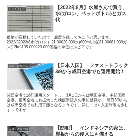
【2022年8月】水屋さんで買う、
インドネシア
水(ガロン、ペットボトル)とガス
代
価格が変動していたので、履歴を残しておこうと思います。
2022/52022/8水(ガロン）21.00020.000水(600ml,1箱)81.00081.000ガ
ス(12kg)195.000220.000価格の単位はルピアです ...
【日本入国】 ファストトラック
安全・海外生活
3/9から成田空港でも運用開始！
関西空港で試行運用スタートし、3月1日からは羽田空港、中部国際
空港、福岡空港にも拡大した検疫手続きの事前登録が、 明日3/9から
は成田空港でも利用可能となるようです。詳しくは↓ 入国制限も少し
ずつですが...
【防犯】 インドネシアの家は、
安全・海外生活
屋根からの侵入にも備える