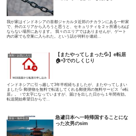
我が家はインドネシアの首都ジャカルタ近郊のチカランにある一軒家
で、外のエリアから入ろうと思うと、セキュリティを２ヶ所通らねば
ならない場所にあります。 我々のエリアではありませんが、ゲート
内の家でも空巣に入られた。という話が何軒か連続...
【またやってしまった💦】e転居
便利・お気に入り
🏠️💨でのしくじり
インドネシアに引っ越して3年半程経ちましたが、またやってしまい
ました💦 郵便物を無料で転送してくれる郵便局の無料サービス『e転
居』。 ↑で太字になっていますが、届けを出した日から１年間有効。
転送開始希望日からで...
急遽日本へ一時帰国することにな
安全・海外生活
った次男のsim