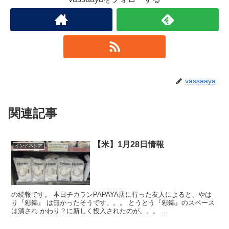
vassaaya
関連記事
【米】1月28日情報
インドネシア
の続報です。 本日チカランPAPAYA店に行った友人によると、やは
り『彩錦』 は無かったそうです。。。 とうとう『彩錦』のスペース
は潰され かわり？に新しく投入されたのが。。。 ...