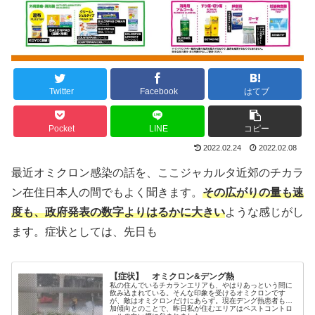
Twitter
Facebook
はてブ
Pocket
LINE
コピー
2022.02.24
2022.02.08
最近オミクロン感染の話を、ここジャカルタ近郊のチカラ
ン在住日本人の間でもよく聞きます。
その広がりの量も速
度も、政府発表の数字よりはるかに
大きい
ような感じがし
ます。症状としては、先日も
【症状】 オミクロン&デング熱
私の住んでいるチカランエリアも、やはりあっという間に
飲み込まれている。そんな印象を受けるオミクロンです
が、敵はオミクロンだけにあらず。現在デング熱患者も増
加傾向とのことで、昨日私が住むエリアはペストコントロ