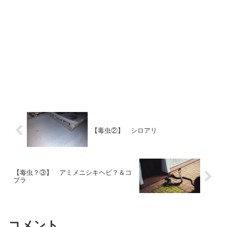
【毒虫②】 シロアリ
【毒虫？③】 アミメニシキヘビ？＆コ
ブラ
コメント