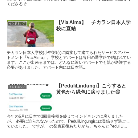
くださるそ...
【Via Alma】 チカラン日本人学
インドネシア
校に直結
チカラン日本人学校(小中対応)に隣接して建てられたサービスアパー
トメント『Via Alma』。学校とアパートは専用の通学路で結ばれてい
ます。ここが出来るまでは、どんなに近いアパートでも親が送迎する
必要がありました。アパート内には日本語...
【PeduliLindungi】こうすると
インドネシア
黄色から緑色に戻りました😊
今年の6月に日本で3回目接種を終えてインドネシアに戻りました
が、 必要に迫られなかったので、PeduliLingungiには登録せず過ごし
ていました。 ですが、 の発表直後あたりから、ちゃんとPeduliLi...