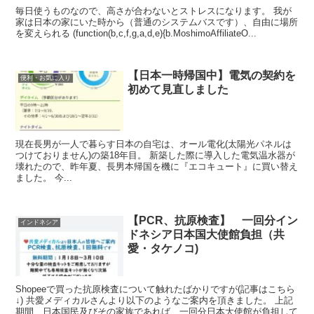
毎日使うものなので、高さが合わないとストレスになります。 我が
家は日本の家にいた時から（普通のシステムバスです）、自由に場所
を変えられる (function(b,c,f,g,a,d,e){b.MoshimoAffiliateO...
【日本一時帰国中】電気の契約を
便利・お気に入り
初めて見直しました
現在長男が一人で暮らす日本の自宅は、オール電化(太陽光パネルは
つけておりません)の築18年目。 新築した際に導入した電気温水器が
壊れたので、昨年夏、長男本帰国を機に『エコキュート』に買い替え
ました。 今...
【PCR、抗原検査】 一回分イン
インドネシア
ドネシア日本国大使館負担（共
愛・タケノコ)
Shopeeで買った抗原検査について触れたばかりですが(記事はこちら
↓) 共愛メディカルさんより以下のようなご案内を頂きました。 上記
期間、日本国民及びその家族であれば、一回分日本大使館が負担して