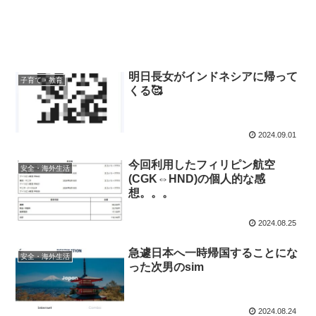
明日長女がインドネシアに帰って
子育て・教育
くる🥰
2024.09.01
今回利用したフィリピン航空
安全・海外生活
(CGK⇔HND)の個人的な感
想。。。
2024.08.25
急遽日本へ一時帰国することにな
安全・海外生活
った次男のsim
2024.08.24