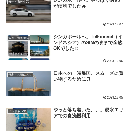
シンガポールへ。やっぱりGrab
安全・海外生活
が便利でした🚙
2023.12.07
シンガポールへ。Telkomsel（イ
安全・海外生活
ンドネシア）のSIMのままで全然
OKでした☺️
2023.12.06
日本への一時帰国、スムーズに買
便利・お気に入り
い物するために🛒
2023.12.05
やっと落ち着いた。。。硬水エリ
インドネシア
アでの食洗機利用