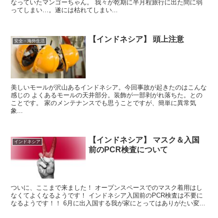
なっていたマンゴーちゃん。 我々が乾期に半月程旅行に出た間に弱
ってしまい…。遂には枯れてしまい...
【インドネシア】 頭上注意
安全・海外生活
美しいモールが沢山あるインドネシア。今回事故が起きたのはこんな
感じの よくあるモールの天井部分。装飾が一部剥がれ落ちた。との
ことです。 家のメンテナンスでも思うことですが、簡単に異常気
象...
【インドネシア】 マスク＆入国
インドネシア
前のPCR検査について
ついに、ここまで来ました！ オープンスペースでのマスク着用はし
なくてよくなるようです！ インドネシア入国前のPCR検査は不要に
なるようです！！ 6月に出入国する我が家にとってはありがたい変...