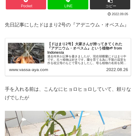
Pocket
LINE
コピー
2022.09.05
先日記事にしたドはまり2号の『アデニウム・オベスム』
【ドはまり2号】大家さんが持ってきてくれた
『アデニウム・オベスム』という植物🌱 from
Indonesia
過去何本か記事を書きましたが、現在胡蝶蘭にドはまり中
です。元々植物は好きです。蘭を育てる為に手製の温室を
作る祖父母のもとで育ちましたし、母も植物の名前を聞く
と何でも答...
www.vassa-aya.com
2022.08.26
手を入れる前は、こんなにヒョロヒョロしていて、頼りな
げでしたが