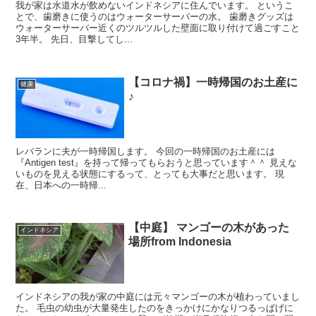
我が家は水道水が飲めないインドネシアに住んでいます。 というこ
とで、歯磨きに使うのはウォーターサーバーの水。 歯磨きグッズは
ウォーターサーバー近くのツルツルした壁面に取り付けて過ごすこと
3年半。 先日、目撃してし...
【コロナ禍】一時帰国のお土産に
健康
♪
レバランに夫が一時帰国します。 今回の一時帰国のお土産には
『Antigen test』を持って帰ってもらおうと思っています＾＾ 見えな
いものを見える状態にするって、とっても大事だと思います。 現
在、日本への一時帰...
【中庭】 マンゴーの木があった
インドネシア
場所from Indonesia
インドネシアの我が家の中庭には元々マンゴーの木が植わっていまし
た。 毛虫の幼虫が大量発生したのをきっかけにかなりつるっぱげに