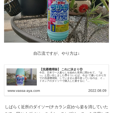
自己流ですが、やり方は↓
【洗濯槽掃除】 これに決まり😊
今日、日本で一人暮らしを始めた長男に聞かれて、『は
っ』と思い出しました😳そういえば、今は↑で書いたやり方
での洗濯槽掃除、していません😅今使っているのは、イン
ドネシアのダイソーで購入した要するに『...
www.vassa-aya.com
2022.08.09
しばらく近所のダイソー(チカラン店)から姿を消していた