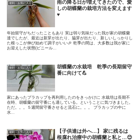
雨の降る日が増えてきたので、愛
便利・お気に入り
しの胡蝶蘭の栽培方法を変えます
♥
年始留守がちだったこともあり 実は弱り気味だった我が家の胡蝶蘭
達でしたが、最近は新芽が出たり、脇芽が出たり、新しいしっかりし
た根っこが伸び始めて調子がいい🎉 乾季の間は、大多数は我が家に
お迎えした状態(ビニール...
胡蝶蘭の水栽培 乾季の長期留守
便利・お気に入り
番に向けて💪
家にあったプラカップを再利用したのをきっかけに 水栽培は長期不
在時、胡蝶蘭の留守番にも適している。ということに気づきました。
ただ。。。５週間留守番させると流石に。。。 プラカップの中に
水...
【子供達は外へ…】 家に残るは
便利・お気に入り
根腐れ治療中の胡蝶蘭と私と…😊