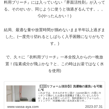
料用ブリーチ』には入っていない『界面活性剤』が入って
る。そのせいか、同じように使うと強過ぎるんです。。。
💦(やったんかい！)
結局、最適な量や放置時間が掴めないまま半年以上過ぎま
した。(一度売り切れるとしばらく入手困難になりがちで
す。)
で、久々に『衣料用ブリーチ』一本全投入からの一晩放
置！(塩素成分が飛ぶかな？と、この時はお湯ではなく水
を使用)
【🇮🇩リフォーム項目⑤】洗濯物の湯洗いを可能
に🫧
これまでは、タオルのオキシ漬け（vanish漬け）の度にキ
ッチンで沸かしたお湯を洗濯機まで運んでいました💪💦
が、まぁまぁ大変だったので、契約更新のリフォームのタ
イミングで、洗濯機の傍に温水器を取り付...
www.vassa-aya.com
2023.07.31