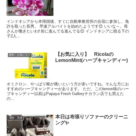
インドネシアから本帰国後、すぐに自動車教習所の合宿に参加し、免
許を取った長男。 早速アルバイトを始めたようです😊 いいな～。母
さんが働きたいわ❗ 前に進んでる進んでる😊 インドネシアに残る下の
子2人...
【お気に入り】 Ricolaの
便利・お気に入り
LemonMint(ハーブキャンディー)
オミクロン、やっぱり喉が痛いという方が多いですね。そんな方にお
すすめのハーブキャンディーがあります。 ただ、このlemon味のハー
ブキャンディー以前はPapaya Fresh Galleryチカラン店でも買えた
の...
本日は布張りソファーのクリーニ
掃除・洗濯
ング✨️