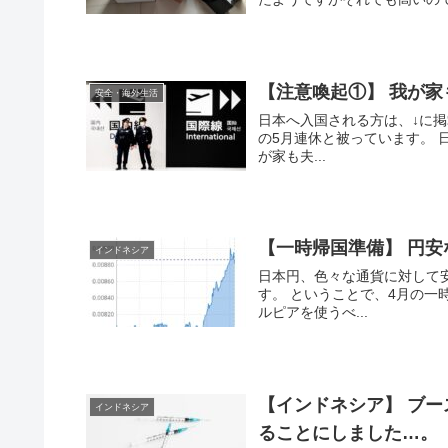
【注意喚起①】 我が
安全・海外生活
日本へ入国される方は、↓に掲
の5月連休と被っています。 
が家も夫...
【一時帰国準備】 円安
インドネシア
日本円、色々な通貨に対して安
す。 ということで、4月の一
ルピアを使うべ...
【インドネシア】 ブ
インドネシア
ることにしました…。