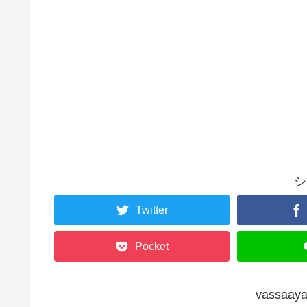
シ
Twitter
Pocket
vassa