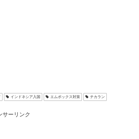
ア
インドネシア入国
エムポックス対策
チカラン
ンサーリンク