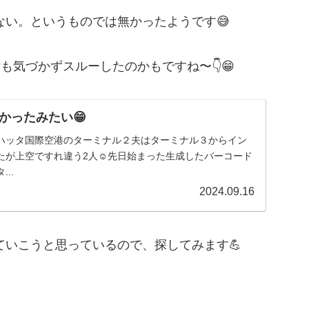
い。というものでは無かったようです😅
気づかずスルーしたのかもですね〜👇️😁
かったみたい😁
ハッタ国際空港のターミナル２夫はターミナル３からイン
たが上空ですれ違う2人☺️先日始まった生成したバーコード
..
2024.09.16
いこうと思っているので、探してみます💪