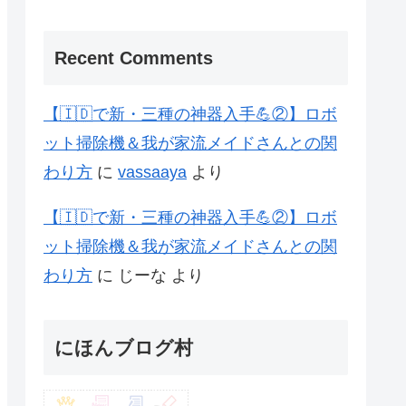
Recent Comments
【🇮🇩で新・三種の神器入手💪②】ロボ
ット掃除機＆我が家流メイドさんとの関
わり方
に
vassaaya
より
【🇮🇩で新・三種の神器入手💪②】ロボ
ット掃除機＆我が家流メイドさんとの関
わり方
に
じーな
より
にほんブログ村