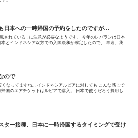
家も日本への一時帰国の予約をしたのですが…
載されている ↓に注意が必要なようです。 今年のレバランは日本
日本とインドネシア双方での入国緩和が確定したので、 早速、我
なので
くなってますね... インドネシアルピアに対しても こんな感じで
時帰国のエアチケットはルピアで購入。 日本で使うだろう費用も
ースター接種、日本に一時帰国するタイミングで受け