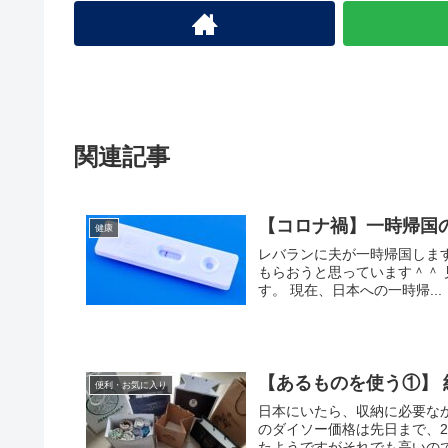
関連記事
【コロナ禍】一時帰国
健康
レバランに夫が一時帰国します。
もらおうと思っています＾＾
す。 現在、日本への一時帰...
【あるものを使う①】 
便利・お気に入り
日本にいたら、収納に必要な
のダイソー価格は先日まで、29,
たようですがそれでも高いのです