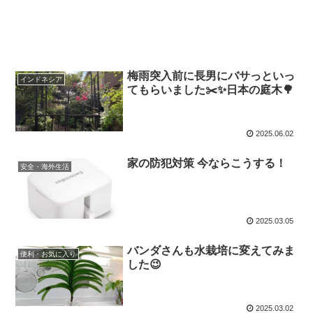
梅雨突入前に長男にバサっといっ
インドネシア
てもらいました✂️✨️日本の庭木🌳
2025.06.02
家の防犯対策 今ならこうする！
安全・海外生活
2025.03.05
バンダさんも水栽培に変えてみま
便利・お気に入り
した😉
2025.03.02