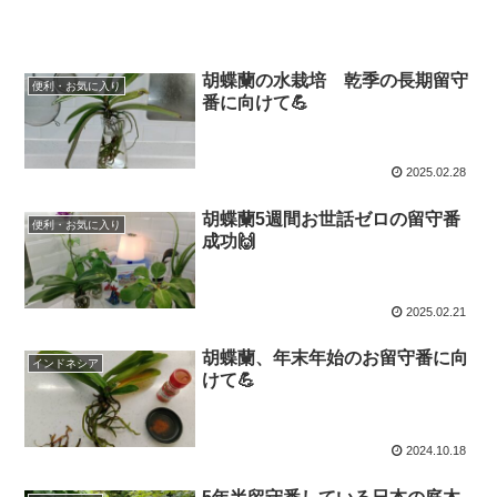
胡蝶蘭の水栽培 乾季の長期留守
便利・お気に入り
番に向けて💪
2025.02.28
胡蝶蘭5週間お世話ゼロの留守番
便利・お気に入り
成功🙌
2025.02.21
胡蝶蘭、年末年始のお留守番に向
インドネシア
けて💪
2024.10.18