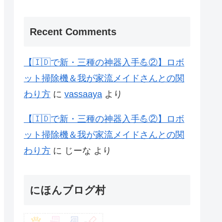
Recent Comments
【🇮🇩で新・三種の神器入手💪②】ロボ
ット掃除機＆我が家流メイドさんとの関
わり方
に
vassaaya
より
【🇮🇩で新・三種の神器入手💪②】ロボ
ット掃除機＆我が家流メイドさんとの関
わり方
に
じーな
より
にほんブログ村