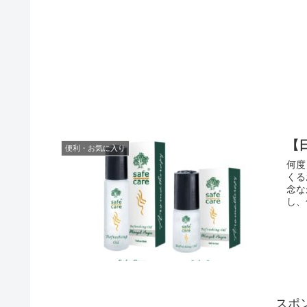
【
便利・お気に入り
何度
くる
念な
し、
スポ