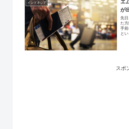
エ
インドネシア
が
先日
た方
手前
とい
スポ