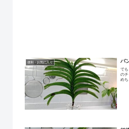
バ
便利・お気に入り
でも
のチ
めち