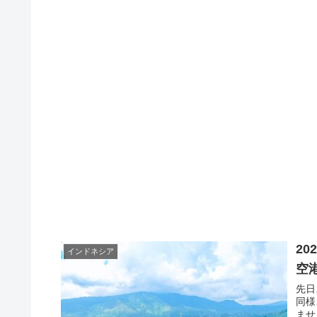
2
インドネシア
空港
先日
同様
ませ