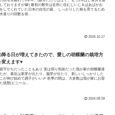
しておりますが😁) 最初の数年は近所に住むじいじ＆ばあばがお
をしてくれていた日本の自宅の庭。 しっかりした根を育てるため
水遣りの回数を徐...
2024.10.17
の降る日が増えてきたので、愛しの胡蝶蘭の栽培方
を変えます♥
留守がちだったこともあり 実は弱り気味だった我が家の胡蝶蘭達
たが、最近は新芽が出たり、脇芽が出たり、新しいしっかりした
こが伸び始めて調子がいい🎉 乾季の間は、大多数は我が家にお迎
た状態(ビニール...
2024.09.29