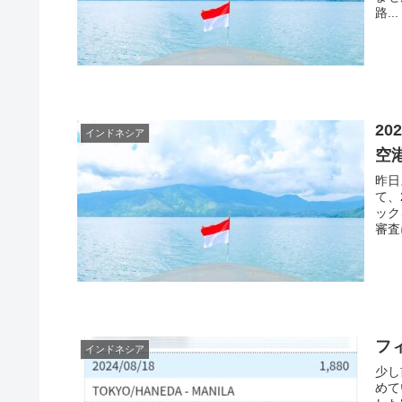
路...
2
インドネシア
空港
昨日
て、
ック
審査
フ
インドネシア
少し
めて