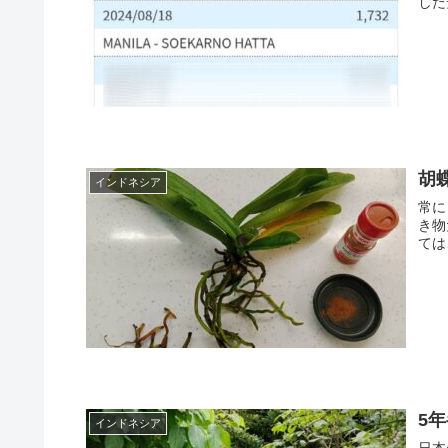
した
胡
インドネシア
常に
き物
ては
5
インドネシア
日本