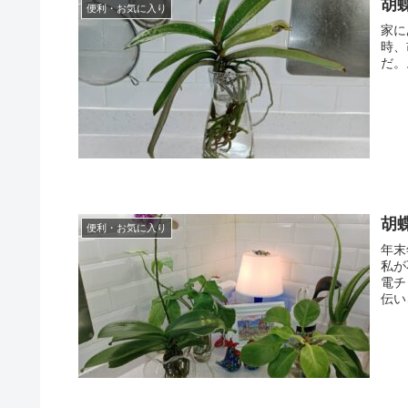
胡
便利・お気に入り
家に
時、
だ。
胡
便利・お気に入り
年末
私が
電チ
伝い