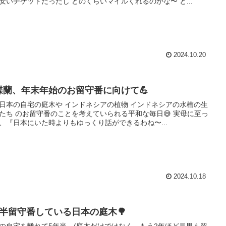
安いチケットだったし どのくらいマイルくれるのかな〜 と...
2024.10.20
蝶蘭、年末年始のお留守番に向けて💪
日本の自宅の庭木や インドネシアの植物 インドネシアの水槽の生
たち のお留守番のことを考えていられる平和な毎日😅 実母に至っ
、『日本にいた時よりもゆっくり話ができるわね〜...
2024.10.18
年半留守番している日本の庭木🌳
の自宅を離れて5年半。(庭木だけではなく、もう2年ほど長男も留