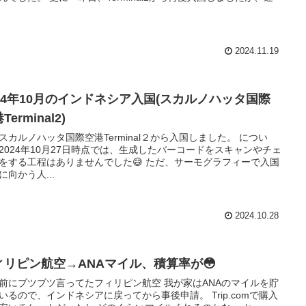
2024.11.19
024年10月のインドネシア入国(スカルノハッタ国際
Terminal2)
スカルノハッタ国際空港Terminal２から入国しました。 につい
2024年10月27日時点では、生成したバーコードをスキャンやチェ
をする工程はありませんでした😅 ただ、サーモグラフィーで入国
に向かう人...
2024.10.28
ィリピン航空→ANAマイル、積算率が😳
前にブツブツ言ってたフィリピン航空 我が家はANAのマイルを貯
いるので、インドネシアに戻ってから事後申請。 Trip.comで購入