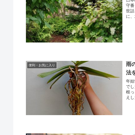
守番
世話
に、
雨
便利・お気に入り
法
年始
でし
根っ
えし