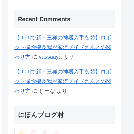
Recent Comments
【🇮🇩で新・三種の神器入手💪②】ロボ
ット掃除機＆我が家流メイドさんとの関
わり方
に
vassaaya
より
【🇮🇩で新・三種の神器入手💪②】ロボ
ット掃除機＆我が家流メイドさんとの関
わり方
に
じーな
より
にほんブログ村